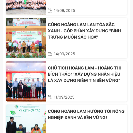
14/09/2025
CÙNG HOÀNG LAM LAN TỎA SẮC
XANH - GÓP PHẦN XÂY DỰNG "BÌNH
TRƯNG MUÔN SẮC HOA"
14/09/2025
CHỦ TỊCH HOÀNG LAM - HOÀNG THỊ
BÍCH THẢO: "XÂY DỰNG NHÂN HIỆU
LÀ XÂY DỰNG NIỀM TIN BỀN VỮNG"
11/09/2025
CÙNG HOÀNG LAM HƯỚNG TỚI NÔNG
NGHIỆP XANH VÀ BỀN VỮNG!