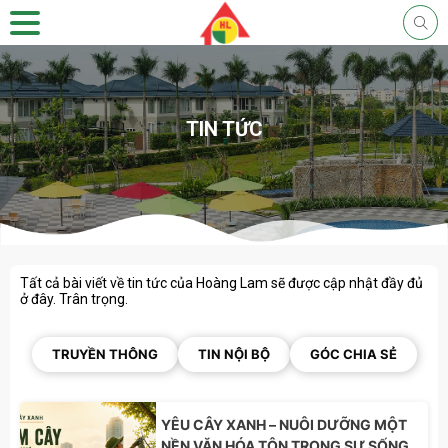
TIN TỨC
Tất cả bài viết về tin tức của Hoàng Lam sẽ được cập nhật đầy đủ
ở đây. Trân trọng.
TRUYỀN THÔNG
TIN NỘI BỘ
GÓC CHIA SẺ
YÊU CÂY XANH – NUÔI DƯỠNG MỘT
NỀN VĂN HÓA TÔN TRỌNG SỰ SỐNG