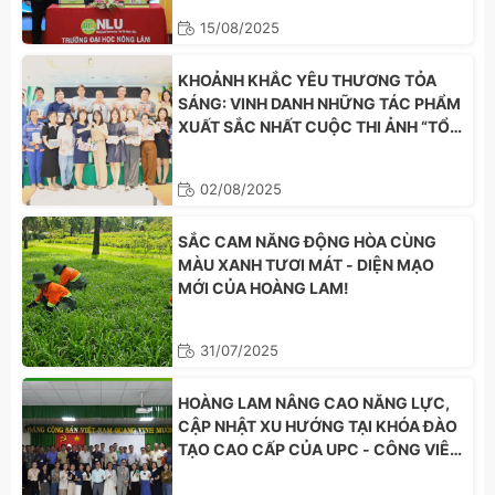
15/08/2025
KHOẢNH KHẮC YÊU THƯƠNG TỎA
SÁNG: VINH DANH NHỮNG TÁC PHẨM
XUẤT SẮC NHẤT CUỘC THI ẢNH “TỔ
ẤM YÊU THƯƠNG”
02/08/2025
SẮC CAM NĂNG ĐỘNG HÒA CÙNG
MÀU XANH TƯƠI MÁT - DIỆN MẠO
MỚI CỦA HOÀNG LAM!
31/07/2025
HOÀNG LAM NÂNG CAO NĂNG LỰC,
CẬP NHẬT XU HƯỚNG TẠI KHÓA ĐÀO
TẠO CAO CẤP CỦA UPC - CÔNG VIÊN
CÂY XANH VŨNG TÀU