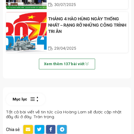
30/07/2025
THÁNG 4 HÀO HÙNG NGÀY THỐNG
NHẤT – RẠNG RỠ NHỮNG CÔNG TRÌNH
TRI ÂN
29/04/2025
Xem thêm
137
bài viết
Mục lục
Tất cả bài viết về tin tức của Hoàng Lam sẽ được cập nhật
đầy đủ ở đây. Trân trọng.
Chia sẻ: