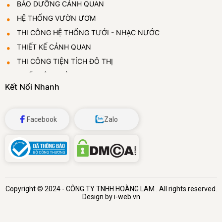
BẢO DƯỠNG CẢNH QUAN
HỆ THỐNG VƯỜN ƯƠM
THI CÔNG HỆ THỐNG TƯỚI - NHẠC NƯỚC
THIẾT KẾ CẢNH QUAN
THI CÔNG TIỆN TÍCH ĐÔ THỊ
THIẾT LẬP VƯỜN ƯƠM
Kết Nối Nhanh
CUNG CẤP VÀ CHO THUÊ CÂY CẢNH
ĐÁ BỌT THỦY TINH
Facebook
Zalo
Copyright © 2024 -
CÔNG TY TNHH HOÀNG LAM
. All rights reserved.
Design by i-web.vn