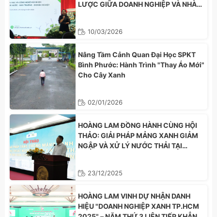
LƯỢC GIỮA DOANH NGHIỆP VÀ NHÀ
TRƯỜNG
10/03/2026
Nâng Tầm Cảnh Quan Đại Học SPKT
Bình Phước: Hành Trình "Thay Áo Mới"
Cho Cây Xanh
02/01/2026
HOÀNG LAM ĐỒNG HÀNH CÙNG HỘI
THẢO: GIẢI PHÁP MẢNG XANH GIẢM
NGẬP VÀ XỬ LÝ NƯỚC THẢI TẠI
TP.HCM
23/12/2025
HOÀNG LAM VINH DỰ NHẬN DANH
HIỆU "DOANH NGHIỆP XANH TP.HCM
2025" – NĂM THỨ 3 LIÊN TIẾP KHẲNG