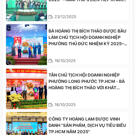
ĐỊNH VỊ THẾ BỀN VỮNG
23/12/2025
BÀ HOÀNG THỊ BÍCH THẢO ĐƯỢC BẦU
LÀM CHỦ TỊCH HỘI DOANH NGHIỆP
PHƯỜNG THỦ ĐỨC NHIỆM KỲ 2025–
2030
18/10/2025
TÂN CHỦ TỊCH HỘI DOANH NGHIỆP
PHƯỜNG LONG PHƯỚC TP.HCM - BÀ
HOÀNG THỊ BÍCH THẢO VỚI KHÁT
VỌNG PHÁT TRIỂN HỘI DOANH NGHIỆP
TRONG KHU VỰC NHIỆM KỲ 2025-
18/10/2025
2030.
CÔNG TY HOÀNG LAM ĐƯỢC VINH
DANH "SẢN PHẨM, DỊCH VỤ TIÊU BIỂU
TP.HCM NĂM 2025"