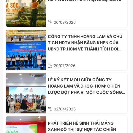
06/08/2026
CÔNG TY TNHH HOÀNG LAM VÀ CHỦ
TỊCH HĐTV NHẬN BẰNG KHEN CỦA
UBND TP.HCM VỀ THÀNH TÍCH ĐỔI
MỚI SÁNG TẠO
29/07/2026
LỄ KÝ KẾT MOU GIỮA CÔNG TY
HOÀNG LAM VÀ ĐHQG-HCM: CHIẾN
LƯỢC ĐỘT PHÁ VÌ MỘT CUỘC SỐNG
XANH HẠNH PHÚC
02/04/2026
PHÁT TRIỂN HỆ SINH THÁI MẢNG
XANH ĐÔ THỊ: SỰ HỢP TÁC CHIẾN