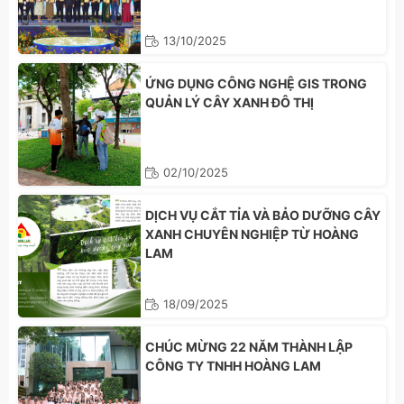
13/10/2025
ỨNG DỤNG CÔNG NGHỆ GIS TRONG
QUẢN LÝ CÂY XANH ĐÔ THỊ
02/10/2025
DỊCH VỤ CẮT TỈA VÀ BẢO DƯỠNG CÂY
XANH CHUYÊN NGHIỆP TỪ HOÀNG
LAM
18/09/2025
CHÚC MỪNG 22 NĂM THÀNH LẬP
CÔNG TY TNHH HOÀNG LAM