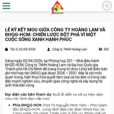
LỄ KÝ KẾT MOU GIỮA CÔNG TY HOÀNG LAM VÀ
ĐHQG-HCM: CHIẾN LƯỢC ĐỘT PHÁ VÌ MỘT
CUỘC SỐNG XANH HẠNH PHÚC
Thứ 5, 02/04/2026
Công ty TNHH Hoàng Lam
382
Sáng ngày 02/04/2026, tại Phòng họp 201 – Nhà điều hành
ĐHQG-HCM, Công ty TNHH Hoàng Lam và Đại học Quốc gia
Thành phố Hồ Chí Minh đã trang trọng tổ chức Lễ ký kết Biên bản
ghi nhớ hợp tác (MOU) giai đoạn 2026 – 2031
.
Đây là cột mốc
quan trọng, hiện thực hóa quyết tâm của cả hai đơn vị trong việc
đẩy mạnh nghiên cứu, chuyển giao công nghệ và xây dựng hệ
sinh thái bền vững
.
Đại diện các bên tham dự:
Buổi lễ diễn ra với sự hiện diện
của các lãnh đạo cấp cao
:
Phía ĐHQG-HCM:
PGS.TS Nguyễn Minh Tâm – Phó Giám
đốc ĐHQG-HCM
, cùng lãnh đạo các Ban: Khoa học và
Công nghệ, Tài chính, Chiến lược & Đầu tư, Pháp chế và