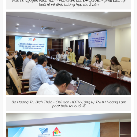
PGS.TS Nguyễn Minh Tâm - Phó Giám đốc ĐHQG-HCM phát biểu tại
buổi lễ về định hướng hợp tác 2 bên
Bà Hoàng Thị Bích Thảo - Chủ tịch HĐTV Công ty TNHH Hoàng Lam
phát biểu tại buổi lễ