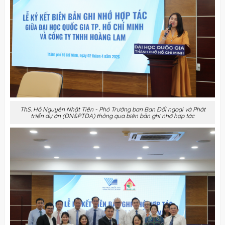
ThS. Hồ Nguyên Nhật Tiên - Phó Trưởng ban Ban Đối ngoại và Phát
triển dự án (ĐN&PTDA) thông qua biên bản ghi nhớ hợp tác