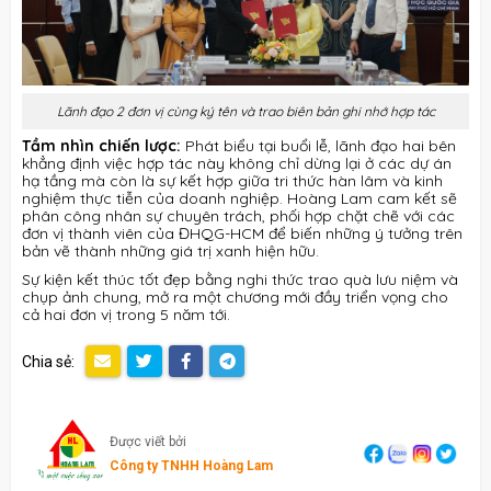
Lãnh đạo 2 đơn vị cùng ký tên và trao biên bản ghi nhớ hợp tác
Tầm nhìn chiến lược:
Phát biểu tại buổi lễ, lãnh đạo hai bên
khẳng định việc hợp tác này không chỉ dừng lại ở các dự án
hạ tầng mà còn là sự kết hợp giữa tri thức hàn lâm và kinh
nghiệm thực tiễn của doanh nghiệp
.
Hoàng Lam cam kết sẽ
phân công nhân sự chuyên trách, phối hợp chặt chẽ với các
đơn vị thành viên của ĐHQG-HCM để biến những ý tưởng trên
bản vẽ thành những giá trị xanh hiện hữu
.
Sự kiện kết thúc tốt đẹp bằng nghi thức trao quà lưu niệm và
chụp ảnh chung, mở ra một chương mới đầy triển vọng cho
cả hai đơn vị trong 5 năm tới
.
Chia sẻ:
Được viết bởi
Công ty TNHH Hoàng Lam