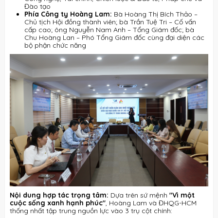
Đào tạo
Phía Công ty Hoàng Lam:
Bà Hoàng Thị Bích Thảo –
Chủ tịch Hội đồng thành viên
; bà Trần Tuệ Tri – Cố vấn
cấp cao;
ông Nguyễn Nam Anh – Tổng Giám đốc; bà
Chu Hoàng Lan – Phó Tổng Giám đốc cùng đại diện các
bộ phận chức năng
Nội dung hợp tác trọng tâm:
Dựa trên sứ mệnh
"Vì một
cuộc sống xanh hạnh phúc"
, Hoàng Lam và ĐHQG-HCM
thống nhất tập trung nguồn lực vào 3 trụ cột chính
: