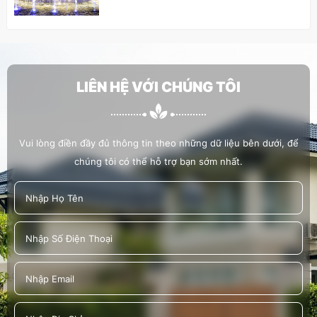
HOÀNG LAM ĐI BỘ ĐỒNG HÀNH CÙNG
CHƯƠNG TRÌNH “CHUNG TAY XÂY DỰNG
THÀNH PHỐ THỦ ĐỨC VĂN MINH, HIỆN ĐẠI,
NGHĨA TÌNH
LIÊN HỆ VỚI CHÚNG TÔI
HOÀNG LAM THAM GIA, HỔ TRỢ LỄ TRỒNG
CÂY 19/5/2022
Vui lòng điền đầy đủ thông tin theo những dữ liệu bên dưới, để
chúng tôi có thể hỗ trợ bạn sớm nhất.
HOÀNG LAM HỖ TRỢ CÔNG TÁC XÃ HỘI
TRỒNG CÂY XANH TẠI BỜ KÊNH HÀNG BÀNG
TRÊN ĐƯỜNG VẠN TƯỢNG