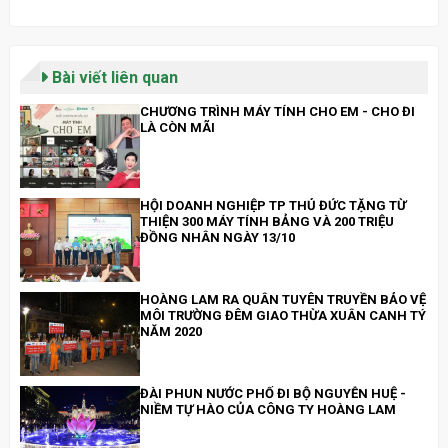
Bài viết liên quan
CHƯƠNG TRÌNH MÁY TÍNH CHO EM - CHO ĐI
LÀ CÒN MÃI
HỘI DOANH NGHIỆP TP THỦ ĐỨC TẶNG TỪ
THIỆN 300 MÁY TÍNH BẢNG VÀ 200 TRIỆU
ĐỒNG NHÂN NGÀY 13/10
HOÀNG LAM RA QUÂN TUYÊN TRUYỀN BẢO VỆ
MÔI TRƯỜNG ĐÊM GIAO THỪA XUÂN CANH TÝ
NĂM 2020
ĐÀI PHUN NƯỚC PHỐ ĐI BỘ NGUYỄN HUỆ -
NIỀM TỰ HÀO CỦA CÔNG TY HOÀNG LAM