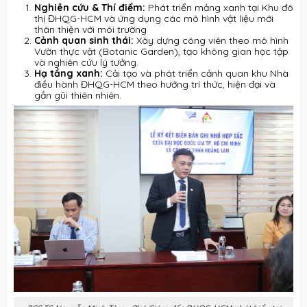
Nghiên cứu & Thí điểm:
Phát triển mảng xanh tại Khu đô
thị ĐHQG-HCM và ứng dụng các mô hình vật liệu mới
thân thiện với môi trường
Cảnh quan sinh thái:
Xây dựng công viên theo mô hình
Vườn thực vật (Botanic Garden), tạo không gian học tập
và nghiên cứu lý tưởng
.
Hạ tầng xanh:
Cải tạo và phát triển cảnh quan khu Nhà
điều hành ĐHQG-HCM theo hướng trí thức, hiện đại và
gần gũi thiên nhiên
.