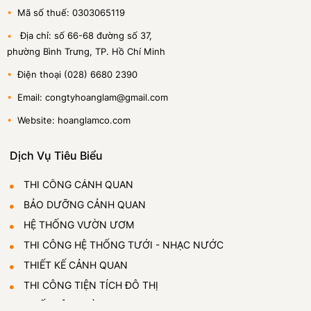
•
Mã số thuế: 0303065119
•
Địa chỉ: số 66-68 đường số 37,
phường Bình Trưng, TP. Hồ Chí Minh
•
Điện thoại (028) 6680 2390
•
Email: congtyhoanglam@gmail.com
•
Website: hoanglamco.com
Dịch Vụ Tiêu Biểu
THI CÔNG CẢNH QUAN
BẢO DƯỠNG CẢNH QUAN
HỆ THỐNG VƯỜN ƯƠM
THI CÔNG HỆ THỐNG TƯỚI - NHẠC NƯỚC
THIẾT KẾ CẢNH QUAN
THI CÔNG TIỆN TÍCH ĐÔ THỊ
THIẾT LẬP VƯỜN ƯƠM