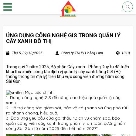
ỨNG DỤNG CÔNG NGHỆ GIS TRONG QUẢN LÝ
CÂY XANH ĐÔ THỊ
Thứ 5, 02/10/2025
Công ty TNHH Hoàng Lam
1010
Trong quý 2 năm 2025, Bộ phận Cây xanh - Phòng Duy tu đã triển
khai thực hiện công tác định vị quản lý cây xanh bằng GIS (Hệ
thống thông tin địa lý) trên khu vực công viên đường hầm sông
Sài Gòn.
Mục tiêu chính:
1. Dùng công nghệ GIS để nâng cao hiệu quả quản lý cây
xanh.
2. Hỗ trợ công tác giám sát, bảo vệ cây xanh và ứng phó rủi
ro nhanh chóng, hiệu quả.
3. Đáp ứng yêu cầu của gói thầu “Dịch vụ chăm sóc, bảo
quản công viên cây xanh trong phạm vi an toàn đường hầm
sông Sài Gòn từ năm 2025 đến hết năm 2027”.