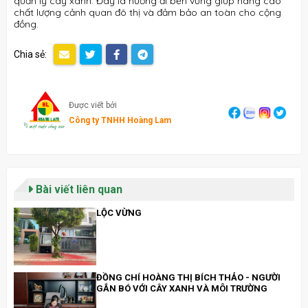
quản lý cây xanh. Đây là hướng đi bền vững giúp nâng cao
chất lượng cảnh quan đô thị và đảm bảo an toàn cho cộng
đồng.
Chia sẻ:
Được viết bởi
Công ty TNHH Hoàng Lam
Bài viết liên quan
LỘC VỪNG
ĐỒNG CHÍ HOÀNG THỊ BÍCH THẢO - NGƯỜI
GẮN BÓ VỚI CÂY XANH VÀ MÔI TRƯỜNG