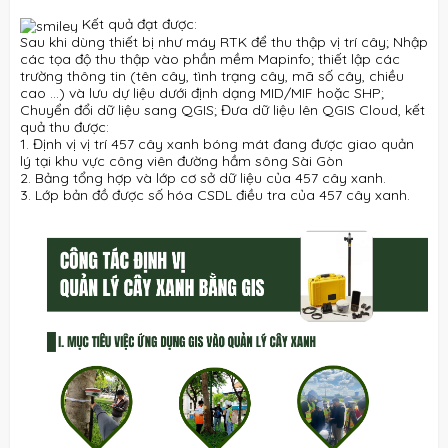
Kết quả đạt được:
Sau khi dùng thiết bị như máy RTK để thu thập vị trí cây; Nhập
các tọa độ thu thập vào phần mềm Mapinfo; thiết lập các
trường thông tin (tên cây, tình trạng cây, mã số cây, chiều
cao ...) và lưu dự liệu dưới định dạng MID/MIF hoặc SHP;
Chuyển đổi dữ liệu sang QGIS; Đưa dữ liệu lên QGIS Cloud, kết
quả thu được:
1. Định vị vị trí 457 cây xanh bóng mát đang được giao quản
lý tại khu vực công viên đường hầm sông Sài Gòn
2. Bảng tổng hợp và lớp cơ sở dữ liệu của 457 cây xanh.
3. Lớp bản đồ được số hóa CSDL điều tra của 457 cây xanh.