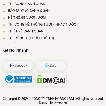
THI CÔNG CẢNH QUAN
BẢO DƯỠNG CẢNH QUAN
HỆ THỐNG VƯỜN ƯƠM
THI CÔNG HỆ THỐNG TƯỚI - NHẠC NƯỚC
THIẾT KẾ CẢNH QUAN
THI CÔNG TIỆN TÍCH ĐÔ THỊ
THIẾT LẬP VƯỜN ƯƠM
Kết Nối Nhanh
CUNG CẤP VÀ CHO THUÊ CÂY CẢNH
ĐÁ BỌT THỦY TINH
Facebook
Zalo
Copyright © 2024 -
CÔNG TY TNHH HOÀNG LAM
. All rights reserved.
Design by i-web.vn