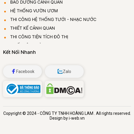
BẢO DƯỠNG CẢNH QUAN
HỆ THỐNG VƯỜN ƯƠM
THI CÔNG HỆ THỐNG TƯỚI - NHẠC NƯỚC
THIẾT KẾ CẢNH QUAN
THI CÔNG TIỆN TÍCH ĐÔ THỊ
THIẾT LẬP VƯỜN ƯƠM
Kết Nối Nhanh
CUNG CẤP VÀ CHO THUÊ CÂY CẢNH
ĐÁ BỌT THỦY TINH
Facebook
Zalo
Copyright © 2024 -
CÔNG TY TNHH HOÀNG LAM
. All rights reserved.
Design by i-web.vn