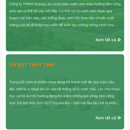
Công ty TNHH Hoàng Lam phát triển vườn ươm theo hướng bền vững
luôn tạo ra thế hệ cây nối tiếp. Có thể nói từ vườn ươm được quy
hoạch bài bản này, cây kiểng được ươm trôi theo tiêu chuẩn chất
lượng cao sẽ đi khắp mọi miền để kiến tạo những mảng xanh cho
cuộc sống.
Xem tất cả
ĐÁ BỌT THỦY TINH
Trong bối cảnh ô nhiễm nhựa đang trở thành mối đe dọa toàn cầu,
đặc biệt là vi nhựa len lỏi vào hệ thống xử lý nước thải, các nhà khoa
học và kỹ sư môi trường đang tìm kiếm những giải pháp bền vững
hơn. Đá bọt thủy tinh GCT Crystal Bio – một vật liệu tái chế từ kính
thải – đang nổi lên như một lựa chọn thay thế lý tưởng cho giá thể
sinh học bằng nhựa truyền thống trong các hệ thống xử lý nước thải
Xem tất cả
sinh học (như MBBR - Moving Bed Biofilm Reactor). Không chỉ giảm