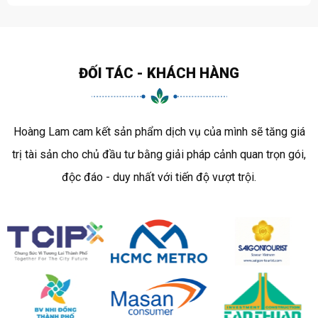
thiểu rác thải nhựa và vi nhựa, Đá bọt thủy tinh GCT Crystal Bio còn
giúp duy trì vi sinh vật lâu dài hơn, nâng cao hiệu quả xử lý và góp
phần vào nền kinh tế tuần hoàn.
ĐỐI TÁC - KHÁCH HÀNG
Hoàng Lam cam kết sản phẩm dịch vụ của mình sẽ tăng giá
trị tài sản cho chủ đầu tư bằng giải pháp cảnh quan trọn gói,
độc đáo - duy nhất với tiến độ vượt trội.