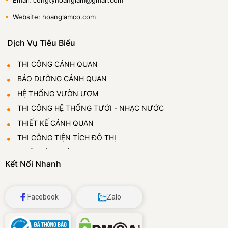
•
Email: congtyhoanglam@gmail.com
•
Website: hoanglamco.com
Dịch Vụ Tiêu Biểu
THI CÔNG CẢNH QUAN
BẢO DƯỠNG CẢNH QUAN
HỆ THỐNG VƯỜN ƯƠM
THI CÔNG HỆ THỐNG TƯỚI - NHẠC NƯỚC
THIẾT KẾ CẢNH QUAN
THI CÔNG TIỆN TÍCH ĐÔ THỊ
THIẾT LẬP VƯỜN ƯƠM
Kết Nối Nhanh
CUNG CẤP VÀ CHO THUÊ CÂY CẢNH
ĐÁ BỌT THỦY TINH
Facebook
Zalo