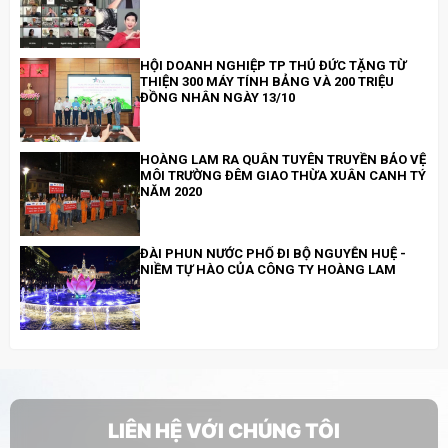
HỘI DOANH NGHIỆP TP THỦ ĐỨC TẶNG TỪ
THIỆN 300 MÁY TÍNH BẢNG VÀ 200 TRIỆU
ĐỒNG NHÂN NGÀY 13/10
HOÀNG LAM RA QUÂN TUYÊN TRUYỀN BẢO VỆ
MÔI TRƯỜNG ĐÊM GIAO THỪA XUÂN CANH TÝ
NĂM 2020
ĐÀI PHUN NƯỚC PHỐ ĐI BỘ NGUYỄN HUỆ -
NIỀM TỰ HÀO CỦA CÔNG TY HOÀNG LAM
HOÀNG LAM ĐI BỘ ĐỒNG HÀNH CÙNG
CHƯƠNG TRÌNH “CHUNG TAY XÂY DỰNG
THÀNH PHỐ THỦ ĐỨC VĂN MINH, HIỆN ĐẠI,
NGHĨA TÌNH
LIÊN HỆ VỚI CHÚNG TÔI
HOÀNG LAM THAM GIA, HỔ TRỢ LỄ TRỒNG