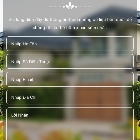
CÂY 19/5/2022
Vui lòng điền đầy đủ thông tin theo những dữ liệu bên dưới, để
chúng tôi có thể hỗ trợ bạn sớm nhất.
HOÀNG LAM HỖ TRỢ CÔNG TÁC XÃ HỘI
TRỒNG CÂY XANH TẠI BỜ KÊNH HÀNG BÀNG
TRÊN ĐƯỜNG VẠN TƯỢNG