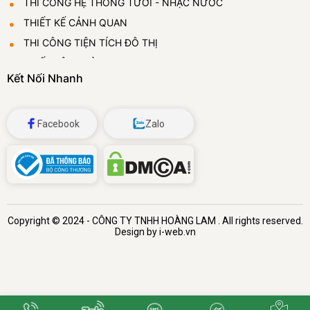
THI CÔNG HỆ THỐNG TƯỚI - NHẠC NƯỚC
THIẾT KẾ CẢNH QUAN
THI CÔNG TIỆN TÍCH ĐÔ THỊ
THIẾT LẬP VƯỜN ƯƠM
Kết Nối Nhanh
CUNG CẤP VÀ CHO THUÊ CÂY CẢNH
ĐÁ BỌT THỦY TINH
Facebook
Zalo
Copyright © 2024 -
CÔNG TY TNHH HOÀNG LAM
. All rights reserved.
Design by i-web.vn