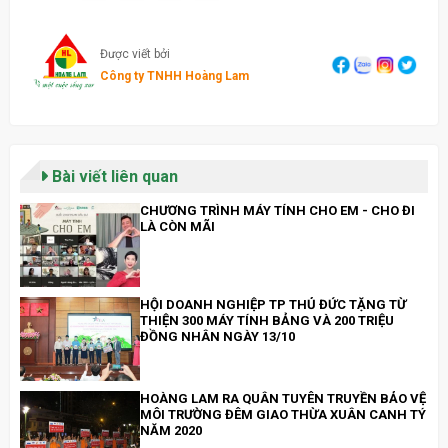
Được viết bởi
Công ty TNHH Hoàng Lam
Bài viết liên quan
CHƯƠNG TRÌNH MÁY TÍNH CHO EM - CHO ĐI
LÀ CÒN MÃI
HỘI DOANH NGHIỆP TP THỦ ĐỨC TẶNG TỪ
THIỆN 300 MÁY TÍNH BẢNG VÀ 200 TRIỆU
ĐỒNG NHÂN NGÀY 13/10
HOÀNG LAM RA QUÂN TUYÊN TRUYỀN BẢO VỆ
MÔI TRƯỜNG ĐÊM GIAO THỪA XUÂN CANH TÝ
NĂM 2020