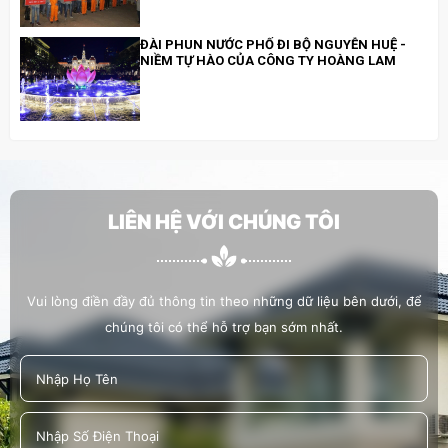
ĐÀI PHUN NƯỚC PHỐ ĐI BỘ NGUYỄN HUỆ -
NIỀM TỰ HÀO CỦA CÔNG TY HOÀNG LAM
HOÀNG LAM ĐI BỘ ĐỒNG HÀNH CÙNG
CHƯƠNG TRÌNH “CHUNG TAY XÂY DỰNG
THÀNH PHỐ THỦ ĐỨC VĂN MINH, HIỆN ĐẠI,
NGHĨA TÌNH
LIÊN HỆ VỚI CHÚNG TÔI
HOÀNG LAM THAM GIA, HỔ TRỢ LỄ TRỒNG
CÂY 19/5/2022
Vui lòng điền đầy đủ thông tin theo những dữ liệu bên dưới, để
chúng tôi có thể hỗ trợ bạn sớm nhất.
HOÀNG LAM HỖ TRỢ CÔNG TÁC XÃ HỘI
TRỒNG CÂY XANH TẠI BỜ KÊNH HÀNG BÀNG
TRÊN ĐƯỜNG VẠN TƯỢNG