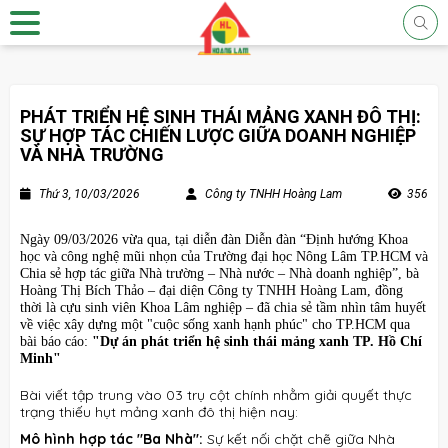
PHÁT TRIỂN HỆ SINH THÁI MẢNG XANH ĐÔ THỊ:
SỰ HỢP TÁC CHIẾN LƯỢC GIỮA DOANH NGHIỆP
VÀ NHÀ TRƯỜNG
Thứ 3, 10/03/2026
Công ty TNHH Hoàng Lam
356
Ngày 09/03/2026 vừa qua, tại diễn đàn Diễn đàn “Định hướng Khoa
học và công nghệ mũi nhọn của Trường đại học Nông Lâm TP.HCM và
Chia sẻ hợp tác giữa Nhà trường – Nhà nước – Nhà doanh nghiệp”
, bà
Hoàng Thị Bích Thảo – đại diện Công ty TNHH Hoàng Lam, đồng
thời là cựu sinh viên Khoa Lâm nghiệp – đã chia sẻ tầm nhìn tâm huyết
về việc xây dựng một "cuộc sống xanh hạnh phúc" cho TP.HCM qua
bài báo cáo:
"Dự án phát triển hệ sinh thái mảng xanh TP. Hồ Chí
Minh"
Bài viết tập trung vào 03 trụ cột chính nhằm giải quyết thực
trạng thiếu hụt mảng xanh đô thị hiện nay
:
Mô hình hợp tác "Ba Nhà":
Sự kết nối chặt chẽ giữa Nhà