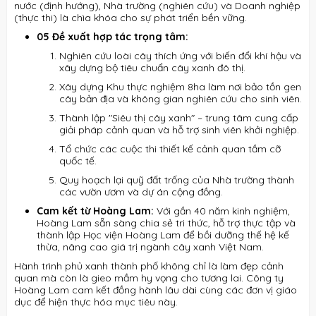
nước (định hướng), Nhà trường (nghiên cứu) và Doanh nghiệp
(thực thi) là chìa khóa cho sự phát triển bền vững
.
05 Đề xuất hợp tác trọng tâm:
Nghiên cứu loài cây thích ứng với biến đổi khí hậu và
xây dựng bộ tiêu chuẩn cây xanh đô thị
.
Xây dựng Khu thực nghiệm 8ha làm nơi bảo tồn gen
cây bản địa và không gian nghiên cứu cho sinh viên
.
Thành lập "Siêu thị cây xanh" – trung tâm cung cấp
giải pháp cảnh quan và hỗ trợ sinh viên khởi nghiệp
.
Tổ chức các cuộc thi thiết kế cảnh quan tầm cỡ
quốc tế
.
Quy hoạch lại quỹ đất trống của Nhà trường thành
các vườn ươm và dự án cộng đồng
.
Cam kết từ Hoàng Lam:
Với gần 40 năm kinh nghiệm,
Hoàng Lam sẵn sàng chia sẻ tri thức, hỗ trợ thực tập và
thành lập Học viện Hoàng Lam để bồi dưỡng thế hệ kế
thừa, nâng cao giá trị ngành cây xanh Việt Nam
.
Hành trình phủ xanh thành phố không chỉ là làm đẹp cảnh
quan mà còn là gieo mầm hy vọng cho tương lai
.
Công ty
Hoàng Lam cam kết đồng hành lâu dài cùng các đơn vị giáo
dục để hiện thực hóa mục tiêu này
.