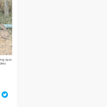
vọng qua
ideo