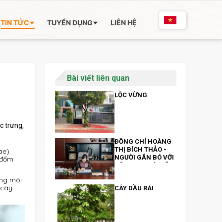
TIN TỨC
TUYỂN DỤNG
LIÊN HỆ
Bài viết liên quan
LỘC VỪNG
c trưng,
ĐỒNG CHÍ HOÀNG
THỊ BÍCH THẢO -
ae).
NGƯỜI GẮN BÓ VỚI
 đốm
CÂY XANH VÀ MÔI
TRƯỜNG
ong môi
 cây
CÂY DẦU RÁI