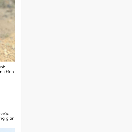
ạnh
ình hình
 khác
ông gian