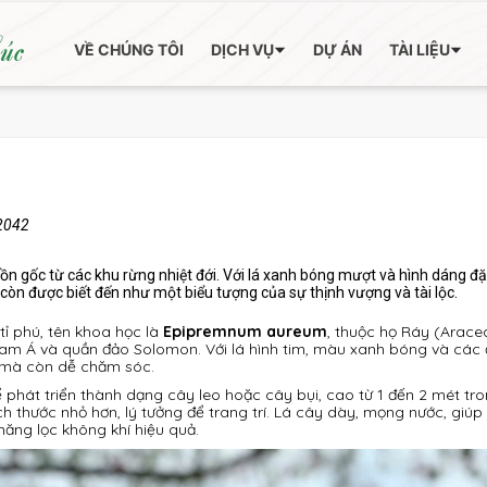
húc
VỀ CHÚNG TÔI
DỊCH VỤ
DỰ ÁN
TÀI LIỆU
2042
guồn gốc từ các khu rừng nhiệt đới. Với lá xanh bóng mượt và hình dáng đặ
còn được biết đến như một biểu tượng của sự thịnh vượng và tài lộc.
tỉ phú, tên khoa học là
Epipremnum aureum
, thuộc họ Ráy (Arace
Nam Á và quần đảo Solomon. Với lá hình tim, màu xanh bóng và các
n mà còn dễ chăm sóc.
ể phát triển thành dạng cây leo hoặc cây bụi, cao từ 1 đến 2 mét tr
ch thước nhỏ hơn, lý tưởng để trang trí. Lá cây dày, mọng nước, giúp
năng lọc không khí hiệu quả.