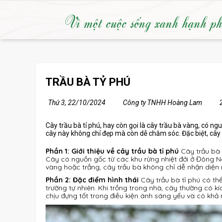
Vì một cuộc sống xanh hạnh p
TRẦU BÀ TỶ PHÚ
Thứ 3, 22/10/2024
Công ty TNHH Hoàng Lam
Cây trầu bà tỉ phú, hay còn gọi là cây trầu bà vàng, có n
cây này không chỉ đẹp mà còn dễ chăm sóc. Đặc biệt, cây 
Phần 1: Giới thiệu về cây trầu bà tỉ phú
Cây trầu bà 
Cây có nguồn gốc từ các khu rừng nhiệt đới ở Đông 
vàng hoặc trắng, cây trầu bà không chỉ dễ nhận diệ
Phần 2: Đặc điểm hình thái
Cây trầu bà tỉ phú có th
trường tự nhiên. Khi trồng trong nhà, cây thường có kí
chịu đựng tốt trong điều kiện ánh sáng yếu và có khả 