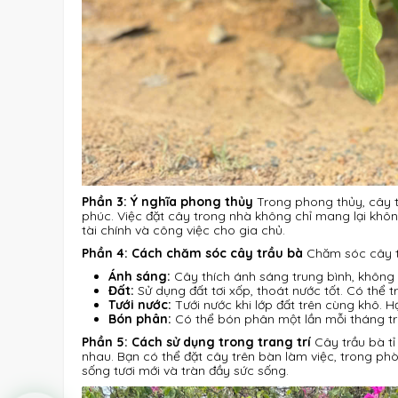
Phần 3: Ý nghĩa phong thủy
Trong phong thủy, cây tr
phúc. Việc đặt cây trong nhà không chỉ mang lại không
tài chính và công việc cho gia chủ.
Phần 4: Cách chăm sóc cây trầu bà
Chăm sóc cây tr
Ánh sáng:
Cây thích ánh sáng trung bình, không n
Đất:
Sử dụng đất tơi xốp, thoát nước tốt. Có thể
Tưới nước:
Tưới nước khi lớp đất trên cùng khô. 
Bón phân:
Có thể bón phân một lần mỗi tháng tro
Phần 5: Cách sử dụng trong trang trí
Cây trầu bà tỉ
nhau. Bạn có thể đặt cây trên bàn làm việc, trong ph
sống tươi mới và tràn đầy sức sống.