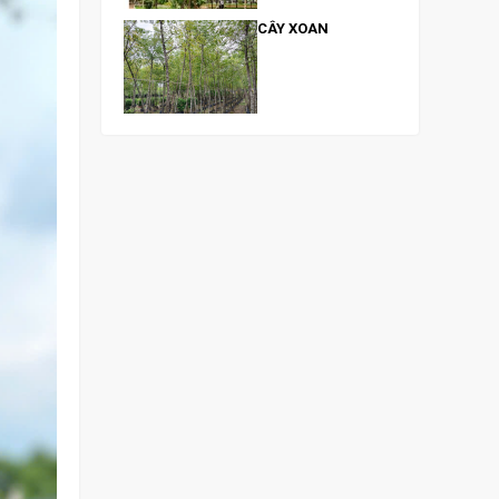
CÂY XOAN
CÂY OSAKA VÀNG
CÂY BÀNG ĐÀI
LOAN
CÂY NGỌC LAN