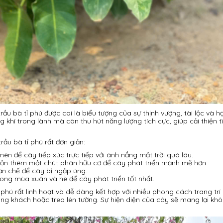
ầu bà tỉ phú được coi là biểu tượng của sự thịnh vượng, tài lộc và h
 khí trong lành mà còn thu hút năng lượng tích cực, giúp cải thiện t
ầu bà tỉ phú rất đơn giản:
ên để cây tiếp xúc trực tiếp với ánh nắng mặt trời quá lâu.
 trộn thêm một chút phân hữu cơ để cây phát triển mạnh mẽ hơn.
Hạn chế để cây bị ngập úng.
ng mùa xuân và hè để cây phát triển tốt nhất.
 phú rất linh hoạt và dễ dàng kết hợp với nhiều phong cách trang trí
òng khách hoặc treo lên tường. Sự hiện diện của cây sẽ mang lại kh