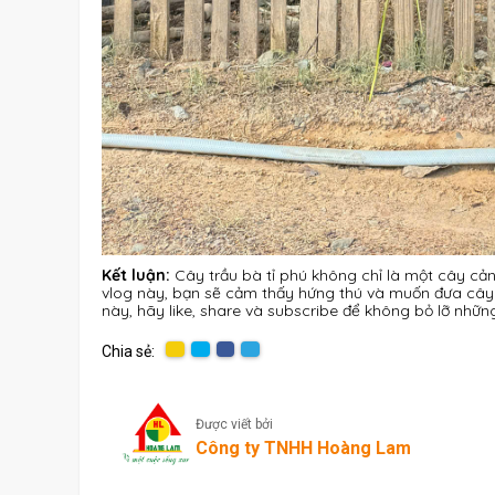
Kết luận:
Cây trầu bà tỉ phú không chỉ là một cây cản
vlog này, bạn sẽ cảm thấy hứng thú và muốn đưa cây 
này, hãy like, share và subscribe để không bỏ lỡ những
Chia sẻ:
Được viết bởi
Công ty TNHH Hoàng Lam