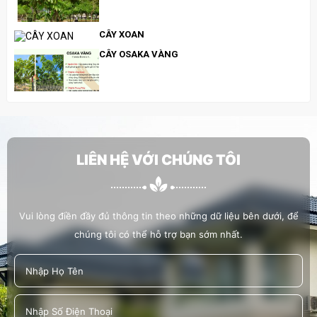
CÂY XOAN
CÂY OSAKA VÀNG
CÂY BÀNG ĐÀI LOAN
LIÊN HỆ VỚI CHÚNG TÔI
CÂY BẰNG LĂNG TÍM
Vui lòng điền đầy đủ thông tin theo những dữ liệu bên dưới, để
chúng tôi có thể hỗ trợ bạn sớm nhất.