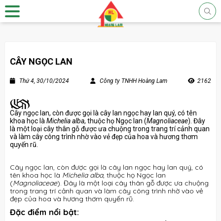
CÂY NGỌC LAN
Thứ 4, 30/10/2024
Công ty TNHH Hoàng Lam
2162
Cây ngọc lan, còn được gọi là cây lan ngọc hay lan quý, có tên
khoa học là
Michelia alba
, thuộc họ Ngọc lan (
Magnoliaceae
). Đây
là một loại cây thân gỗ được ưa chuộng trong trang trí cảnh quan
và làm cây công trình nhờ vào vẻ đẹp của hoa và hương thơm
quyến rũ.
Cây ngọc lan, còn được gọi là cây lan ngọc hay lan quý, có
tên khoa học là
Michelia alba
, thuộc họ Ngọc lan
(
Magnoliaceae
). Đây là một loại cây thân gỗ được ưa chuộng
trong trang trí cảnh quan và làm cây công trình nhờ vào vẻ
đẹp của hoa và hương thơm quyến rũ.
Đặc điểm nổi bật: