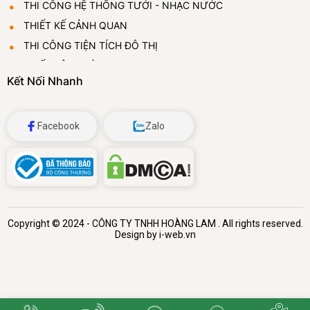
THI CÔNG HỆ THỐNG TƯỚI - NHẠC NƯỚC
THIẾT KẾ CẢNH QUAN
THI CÔNG TIỆN TÍCH ĐÔ THỊ
THIẾT LẬP VƯỜN ƯƠM
Kết Nối Nhanh
CUNG CẤP VÀ CHO THUÊ CÂY CẢNH
ĐÁ BỌT THỦY TINH
Facebook
Zalo
Copyright © 2024 -
CÔNG TY TNHH HOÀNG LAM
. All rights reserved.
Design by i-web.vn