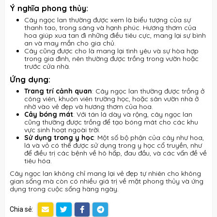
Ý nghĩa phong thủy:
Cây ngọc lan thường được xem là biểu tượng của sự
thanh tao, trong sáng và hạnh phúc. Hương thơm của
hoa giúp xua tan đi những điều tiêu cực, mang lại sự bình
an và may mắn cho gia chủ.
Cây cũng được cho là mang lại tình yêu và sự hòa hợp
trong gia đình, nên thường được trồng trong vườn hoặc
trước cửa nhà.
Ứng dụng:
Trang trí cảnh quan
: Cây ngọc lan thường được trồng ở
công viên, khuôn viên trường học, hoặc sân vườn nhà ở
nhờ vào vẻ đẹp và hương thơm của hoa.
Cây bóng mát
: Với tán lá dày và rộng, cây ngọc lan
cũng thường được trồng để tạo bóng mát cho các khu
vực sinh hoạt ngoài trời.
Sử dụng trong y học
: Một số bộ phận của cây như hoa,
lá và vỏ có thể được sử dụng trong y học cổ truyền, như
để điều trị các bệnh về hô hấp, đau đầu, và các vấn đề về
tiêu hóa.
Cây ngọc lan không chỉ mang lại vẻ đẹp tự nhiên cho không
gian sống mà còn có nhiều giá trị về mặt phong thủy và ứng
dụng trong cuộc sống hàng ngày.
Chia sẻ: