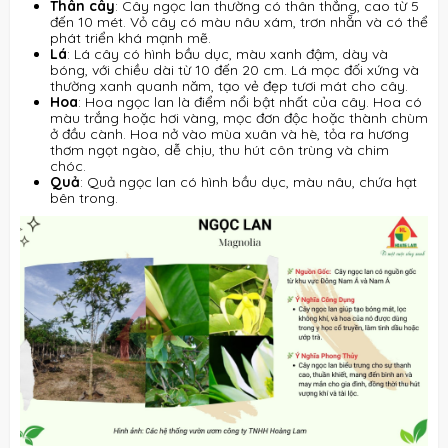
Thân cây
: Cây ngọc lan thường có thân thẳng, cao từ 5
đến 10 mét. Vỏ cây có màu nâu xám, trơn nhẵn và có thể
phát triển khá mạnh mẽ.
Lá
: Lá cây có hình bầu dục, màu xanh đậm, dày và
bóng, với chiều dài từ 10 đến 20 cm. Lá mọc đối xứng và
thường xanh quanh năm, tạo vẻ đẹp tươi mát cho cây.
Hoa
: Hoa ngọc lan là điểm nổi bật nhất của cây. Hoa có
màu trắng hoặc hơi vàng, mọc đơn độc hoặc thành chùm
ở đầu cành. Hoa nở vào mùa xuân và hè, tỏa ra hương
thơm ngọt ngào, dễ chịu, thu hút côn trùng và chim
chóc.
Quả
: Quả ngọc lan có hình bầu dục, màu nâu, chứa hạt
bên trong.