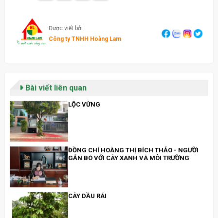
Được viết bởi
Công ty TNHH Hoàng Lam
Bài viết liên quan
LỘC VỪNG
ĐỒNG CHÍ HOÀNG THỊ BÍCH THẢO - NGƯỜI
GẮN BÓ VỚI CÂY XANH VÀ MÔI TRƯỜNG
CÂY DẦU RÁI