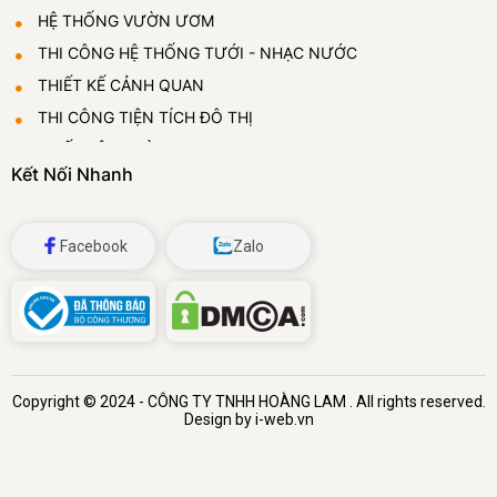
HỆ THỐNG VƯỜN ƯƠM
THI CÔNG HỆ THỐNG TƯỚI - NHẠC NƯỚC
THIẾT KẾ CẢNH QUAN
THI CÔNG TIỆN TÍCH ĐÔ THỊ
THIẾT LẬP VƯỜN ƯƠM
Kết Nối Nhanh
CUNG CẤP VÀ CHO THUÊ CÂY CẢNH
ĐÁ BỌT THỦY TINH
Facebook
Zalo
Copyright © 2024 -
CÔNG TY TNHH HOÀNG LAM
. All rights reserved.
Design by i-web.vn