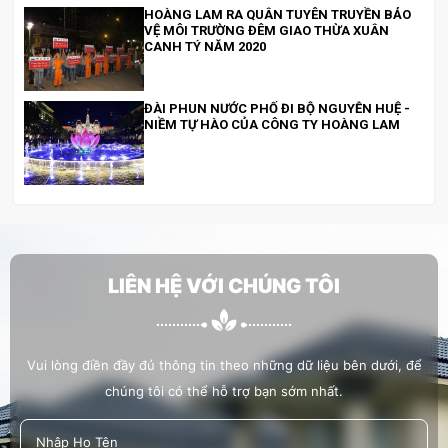
HOÀNG LAM RA QUÂN TUYÊN TRUYỀN BẢO
VỆ MÔI TRƯỜNG ĐÊM GIAO THỪA XUÂN
CANH TÝ NĂM 2020
ĐÀI PHUN NƯỚC PHỐ ĐI BỘ NGUYỄN HUỆ -
NIỀM TỰ HÀO CỦA CÔNG TY HOÀNG LAM
HOÀNG LAM ĐI BỘ ĐỒNG HÀNH CÙNG
CHƯƠNG TRÌNH “CHUNG TAY XÂY DỰNG
THÀNH PHỐ THỦ ĐỨC VĂN MINH, HIỆN ĐẠI,
NGHĨA TÌNH
LIÊN HỆ VỚI CHÚNG TÔI
HOÀNG LAM THAM GIA, HỔ TRỢ LỄ TRỒNG
CÂY 19/5/2022
Vui lòng điền đầy đủ thông tin theo những dữ liệu bên dưới, để
chúng tôi có thể hỗ trợ bạn sớm nhất.
HOÀNG LAM HỖ TRỢ CÔNG TÁC XÃ HỘI
TRỒNG CÂY XANH TẠI BỜ KÊNH HÀNG BÀNG
TRÊN ĐƯỜNG VẠN TƯỢNG