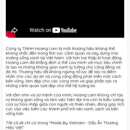
Công ty TNHH Hoàng Lam là một thương hiệu không thể
không nhắc đến trong lĩnh vực cảnh quan và xây dựng môi
trường sống xanh tại Việt Nam. Với hơn hai thập kỉ hoạt động,
Hoàng Lam đã khẳng định vị thế của mình với mục tiêu chính
là tạo ra những không gian xanh lý tưởng cho cộng đồng và
đô thị. Thương hiệu đã không ngừng nỗ lực để tạo ra điểm
nhấn cho các dự án và cùng cộng đồng phát triển một cách
bền vững, làm đẹp cho các công trình và góp phần tạo ra
những cảnh quan tươi đẹp cho thế hệ tương lai.
Với tầm nhìn và sứ mệnh của mình, Hoàng Lam không chỉ tạo
ra không gian sống và làm việc hiện đại mà còn là biểu tượng
của sự hòa nhập giữa con người và thiên nhiên, đóng góp tích
cực vào việc biến các thành phố trở nên xanh, sạch và bền
vững hơn.
Tất cả sẽ chỉ có trong “Made By Vietnam - Dấu Ấn Thương
Hiệu Việt”