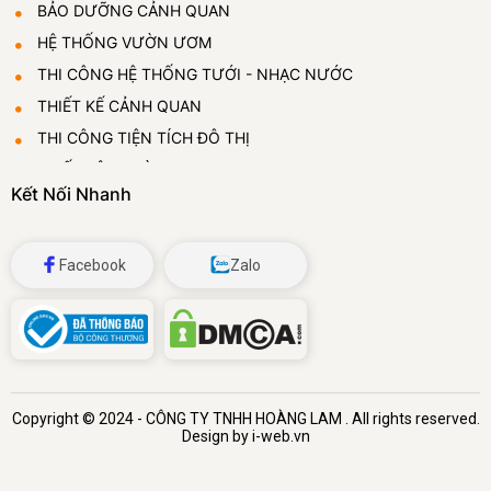
BẢO DƯỠNG CẢNH QUAN
HỆ THỐNG VƯỜN ƯƠM
THI CÔNG HỆ THỐNG TƯỚI - NHẠC NƯỚC
THIẾT KẾ CẢNH QUAN
THI CÔNG TIỆN TÍCH ĐÔ THỊ
THIẾT LẬP VƯỜN ƯƠM
Kết Nối Nhanh
CUNG CẤP VÀ CHO THUÊ CÂY CẢNH
ĐÁ BỌT THỦY TINH
Facebook
Zalo
Copyright © 2024 -
CÔNG TY TNHH HOÀNG LAM
. All rights reserved.
Design by i-web.vn