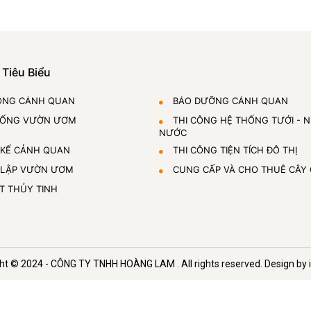
 Tiêu Biểu
ÔNG CẢNH QUAN
BẢO DƯỠNG CẢNH QUAN
HỐNG VƯỜN ƯƠM
THI CÔNG HỆ THỐNG TƯỚI - 
NƯỚC
 KẾ CẢNH QUAN
THI CÔNG TIỆN TÍCH ĐÔ THỊ
 LẬP VƯỜN ƯƠM
CUNG CẤP VÀ CHO THUÊ CÂY
T THỦY TINH
ht © 2024 -
CÔNG TY TNHH HOÀNG LAM
. All rights reserved.
Design by 