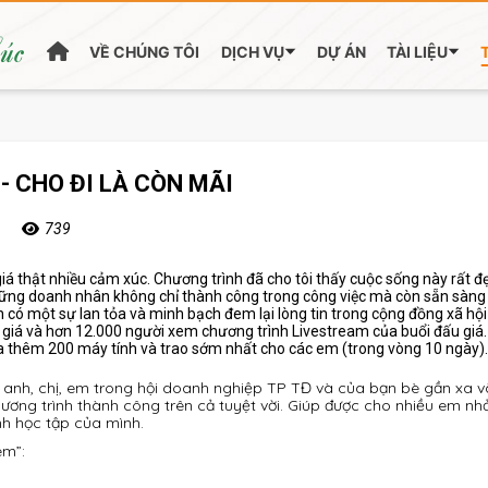
húc
VỀ CHÚNG TÔI
DỊCH VỤ
DỰ ÁN
TÀI LIỆU
- CHO ĐI LÀ CÒN MÃI
739
iá thật nhiều cảm xúc. Chương trình đã cho tôi thấy cuộc sống này rất đẹ
Những doanh nhân không chỉ thành công trong công việc mà còn sẵn sàn
ện có một sự lan tỏa và minh bạch đem lại lòng tin trong cộng đồng xã hộ
giá và hơn 12.000 người xem chương trình Livestream của buổi đấu giá.
mua thêm 200 máy tính và trao sớm nhất cho các em (trong vòng 10 ngày).
 anh, chị, em trong hội doanh nghiệp TP TĐ và của bạn bè gần xa 
ương trình thành công trên cả tuyệt vời. Giúp được cho nhiều em nh
nh học tập của mình.
em”: