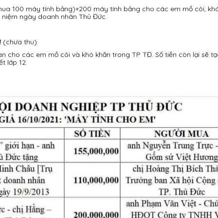
(mua 100 máy tính bảng)+200 máy tính bảng cho các em mồ côi, kh
ỷ niệm ngày doanh nhân Thủ Đức.
₫ (chưa thu)
àn cho các em mồ côi và khó khăn trong TP TĐ. Số tiền còn lại sẽ t
t lớp 12.