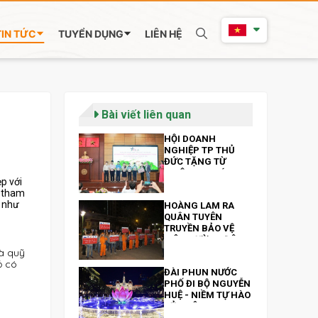
TIN TỨC
TUYỂN DỤNG
LIÊN HỆ
Bài viết liên quan
HỘI DOANH
NGHIỆP TP THỦ
ĐỨC TẶNG TỪ
THIỆN 300 MÁY
p với
TÍNH BẢNG VÀ 200
g tham
TRIỆU ĐỒNG NHÂN
i như
HOÀNG LAM RA
NGÀY 13/10
QUÂN TUYÊN
TRUYỀN BẢO VỆ
MÔI TRƯỜNG ĐÊM
GIAO THỪA XUÂN
và quỹ
CANH TÝ NĂM 2020
ỏ có
ĐÀI PHUN NƯỚC
PHỐ ĐI BỘ NGUYỄN
HUỆ - NIỀM TỰ HÀO
CỦA CÔNG TY
HOÀNG LAM