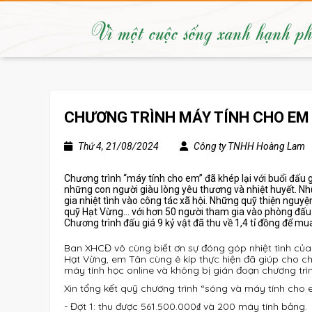
Vì một cuộc sống xanh hạnh p
CHƯƠNG TRÌNH MÁY TÍNH CHO EM 
Thứ 4, 21/08/2024
Công ty TNHH Hoàng Lam
Chương trình “máy tính cho em” đã khép lại với buổi đấu g
những con người giàu lòng yêu thương và nhiệt huyết. 
gia nhiệt tình vào công tác xã hội. Những quỹ thiện nguy
quỹ Hạt Vừng… với hơn 50 người tham gia vào phòng đấu 
Chương trình đấu giá 9 kỷ vật đã thu về 1,4 tỉ đồng để 
Ban XHCĐ vô cùng biết ơn sự đóng góp nhiệt tình của
Hạt Vừng, em Tân cùng ê kíp thực hiện đã giúp cho ch
máy tính học online và không bị gián đoạn chương trì
Xin tổng kết quỹ chương trình “sóng và máy tính cho 
- Đợt 1: thu được 561.500.000₫ và 200 máy tính bảng.