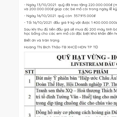
- Ngày 13/10/2021: quỹ đã trao tặng 220.000.000₫ 
và 200.000.000₫ giúp các bé mồ côi trong ngày lễ k
- Ngày 16/10/2021: quỹ còn: 357.915.000₫
- Tối 16/10/2021: đấu giá 9 kỷ vật được 1.400.000.000
Sau khi thu đủ tiền đấu giá sẽ mua đủ 200 máy tính b
học bổng cho các em mồ côi đặc biệt khó khăn đến hế
Biết ơn và trân trọng.
Hoàng Thị Bích Thảo-TB XHCĐ HDN TP TĐ