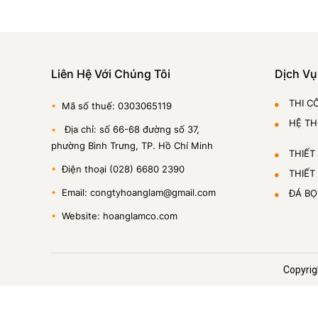
Liên Hệ Với Chúng Tôi
Dịch Vụ
THI C
•
Mã số thuế: 0303065119
HỆ T
•
Địa chỉ: số 66-68 đường số 37,
phường Bình Trưng, TP. Hồ Chí Minh
THIẾT
•
Điện thoại (028) 6680 2390
THIẾT
•
Email: congtyhoanglam@gmail.com
ĐÁ BỌ
•
Website: hoanglamco.com
Copyrig