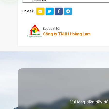
Chia sẻ:
Được viết bởi
Công ty TNHH Hoàng Lam
Vui lòng điền đầy đủ