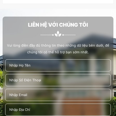
HOÀNG LAM THAM GIA, HỔ TRỢ LỄ TRỒNG
CÂY 19/5/2022
LIÊN HỆ VỚI CHÚNG TÔI
HOÀNG LAM HỖ TRỢ CÔNG TÁC XÃ HỘI
TRỒNG CÂY XANH TẠI BỜ KÊNH HÀNG BÀNG
TRÊN ĐƯỜNG VẠN TƯỢNG
Vui lòng điền đầy đủ thông tin theo những dữ liệu bên dưới, để
chúng tôi có thể hỗ trợ bạn sớm nhất.
TRƯỜNG ĐH CÔNG NGHIỆP TP.HCM ĐÃ KÝ
KẾT HỢP TÁC CÙNG HOÀNG LAM