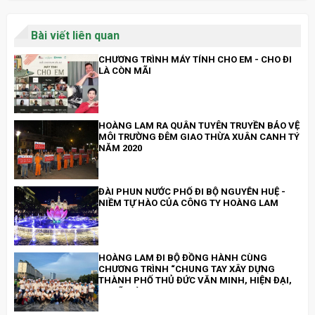
Bài viết liên quan
CHƯƠNG TRÌNH MÁY TÍNH CHO EM - CHO ĐI
LÀ CÒN MÃI
HOÀNG LAM RA QUÂN TUYÊN TRUYỀN BẢO VỆ
MÔI TRƯỜNG ĐÊM GIAO THỪA XUÂN CANH TÝ
NĂM 2020
ĐÀI PHUN NƯỚC PHỐ ĐI BỘ NGUYỄN HUỆ -
NIỀM TỰ HÀO CỦA CÔNG TY HOÀNG LAM
HOÀNG LAM ĐI BỘ ĐỒNG HÀNH CÙNG
CHƯƠNG TRÌNH “CHUNG TAY XÂY DỰNG
THÀNH PHỐ THỦ ĐỨC VĂN MINH, HIỆN ĐẠI,
NGHĨA TÌNH