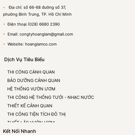
•
Địa chỉ: số 66-68 đường số 37,
phường Bình Trưng, TP. Hồ Chí Minh
•
Điện thoại (028) 6680 2390
•
Email: congtyhoanglam@gmail.com
•
Website: hoanglamco.com
Dịch Vụ Tiêu Biểu
THI CÔNG CẢNH QUAN
BẢO DƯỠNG CẢNH QUAN
HỆ THỐNG VƯỜN ƯƠM
THI CÔNG HỆ THỐNG TƯỚI - NHẠC NƯỚC
THIẾT KẾ CẢNH QUAN
THI CÔNG TIỆN TÍCH ĐÔ THỊ
THIẾT LẬP VƯỜN ƯƠM
Kết Nối Nhanh
CUNG CẤP VÀ CHO THUÊ CÂY CẢNH