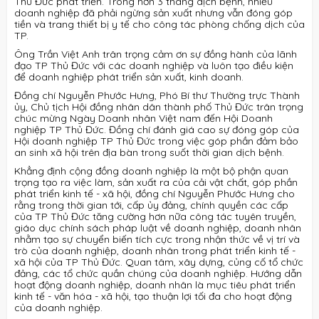
Thủ Đức phát triển. Trong hơn 3 tháng dịch bệnh, nhiều
doanh nghiệp đã phải ngừng sản xuất nhưng vẫn đóng góp
tiền và trang thiết bị y tế cho công tác phòng chống dịch của
TP.
Ông Trần Việt Anh trân trọng cảm ơn sự đồng hành của lãnh
đạo TP Thủ Đức với các doanh nghiệp và luôn tạo điều kiện
để doanh nghiệp phát triển sản xuất, kinh doanh.
Đồng chí Nguyễn Phước Hưng, Phó Bí thư Thường trực Thành
ủy, Chủ tịch Hội đồng nhân dân thành phố Thủ Đức trân trọng
chúc mừng Ngày Doanh nhân Việt nam đến Hội Doanh
nghiệp TP Thủ Đức. Đồng chí đánh giá cao sự đóng góp của
Hội doanh nghiệp TP Thủ Đức trong việc góp phần đảm bảo
an sinh xã hội trên địa bàn trong suốt thời gian dịch bệnh.
Khẳng định cộng đồng doanh nghiệp là một bộ phận quan
trọng tạo ra việc làm, sản xuất ra của cải vật chất, góp phần
phát triển kinh tế - xã hội, đồng chí Nguyễn Phước Hưng cho
rằng trong thời gian tới, cấp ủy đảng, chính quyền các cấp
của TP Thủ Đức tăng cường hơn nữa công tác tuyên truyền,
giáo dục chính sách pháp luật về doanh nghiệp, doanh nhân
nhằm tạo sự chuyển biến tích cực trong nhận thức về vị trí và
trò của doanh nghiệp, doanh nhân trong phát triển kinh tế -
xã hội của TP Thủ Đức. Quan tâm, xây dựng, củng cố tổ chức
đảng, các tổ chức quần chúng của doanh nghiệp. Hướng dẫn
hoạt động doanh nghiệp, doanh nhân là mục tiêu phát triển
kinh tế - văn hóa - xã hội, tạo thuận lợi tối đa cho hoạt động
của doanh nghiệp.