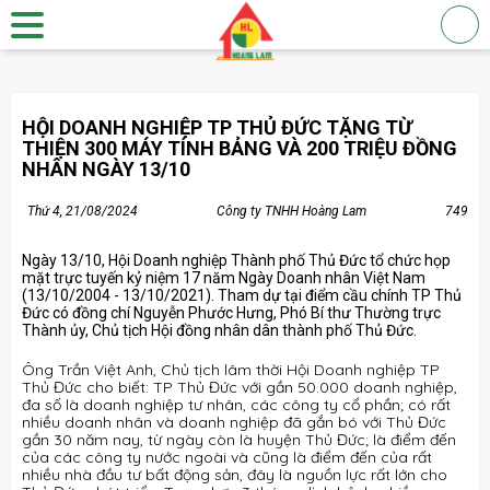
HỘI DOANH NGHIỆP TP THỦ ĐỨC TẶNG TỪ
THIỆN 300 MÁY TÍNH BẢNG VÀ 200 TRIỆU ĐỒNG
NHÂN NGÀY 13/10
Thứ 4, 21/08/2024
Công ty TNHH Hoàng Lam
749
Ngày 13/10, Hội Doanh nghiệp Thành phố Thủ Đức tổ chức họp
mặt trực tuyến kỷ niệm 17 năm Ngày Doanh nhân Việt Nam
(13/10/2004 - 13/10/2021). Tham dự tại điểm cầu chính TP Thủ
Đức có đồng chí Nguyễn Phước Hưng, Phó Bí thư Thường trực
Thành ủy, Chủ tịch Hội đồng nhân dân thành phố Thủ Đức.
Ông Trần Việt Anh, Chủ tịch lâm thời Hội Doanh nghiệp TP
Thủ Đức cho biết: TP Thủ Đức với gần 50.000 doanh nghiệp,
đa số là doanh nghiệp tư nhân, các công ty cổ phần; có rất
nhiều doanh nhân và doanh nghiệp đã gắn bó với Thủ Đức
gần 30 năm nay, từ ngày còn là huyện Thủ Đức; là điểm đến
của các công ty nước ngoài và cũng là điểm đến của rất
nhiều nhà đầu tư bất động sản, đây là nguồn lực rất lớn cho