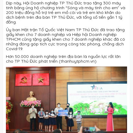
Dịp này, Hội Doanh nghiệp TP Thủ Đức trao tặng 300 máy
tính bảng ủng hộ chương trình “Sóng và máy tính cho em” và
200 triệu đồng hỗ trợ trẻ em mồ côi và trẻ em khó khăn do
dịch bệnh trên đia bàn TP Thủ Đức, với tổng số tiền gần 1 tỷ
đồng.
Ủy ban Mặt trận Tổ Quốc Việt Nam TP Thủ Đức đã trao tặng
giấy khen cho 7 doanh nghiệp và Hiệp hội Doanh nghiệp
TPHCM cũng tặng giấy khen cho 7 doanh nghiệp khác đã có
những đóng góp tích cực trong công tác phòng, chống dịch
Covid-19.
Hơn 50.000 doanh nghiệp trên địa bàn là nguồn lực rất lớn
cho TP Thủ Đức phát triển (thanhuytphcm.vn)