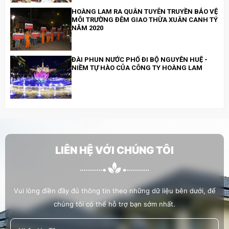
HOÀNG LAM RA QUÂN TUYÊN TRUYỀN BẢO VỆ
MÔI TRƯỜNG ĐÊM GIAO THỪA XUÂN CANH TÝ
NĂM 2020
ĐÀI PHUN NƯỚC PHỐ ĐI BỘ NGUYỄN HUỆ -
NIỀM TỰ HÀO CỦA CÔNG TY HOÀNG LAM
HOÀNG LAM ĐI BỘ ĐỒNG HÀNH CÙNG
CHƯƠNG TRÌNH “CHUNG TAY XÂY DỰNG
THÀNH PHỐ THỦ ĐỨC VĂN MINH, HIỆN ĐẠI,
NGHĨA TÌNH
LIÊN HỆ VỚI CHÚNG TÔI
HOÀNG LAM THAM GIA, HỔ TRỢ LỄ TRỒNG
CÂY 19/5/2022
Vui lòng điền đầy đủ thông tin theo những dữ liệu bên dưới, để
chúng tôi có thể hỗ trợ bạn sớm nhất.
HOÀNG LAM HỖ TRỢ CÔNG TÁC XÃ HỘI
TRỒNG CÂY XANH TẠI BỜ KÊNH HÀNG BÀNG
TRÊN ĐƯỜNG VẠN TƯỢNG