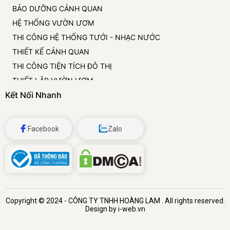
BẢO DƯỠNG CẢNH QUAN
HỆ THỐNG VƯỜN ƯƠM
THI CÔNG HỆ THỐNG TƯỚI - NHẠC NƯỚC
THIẾT KẾ CẢNH QUAN
THI CÔNG TIỆN TÍCH ĐÔ THỊ
THIẾT LẬP VƯỜN ƯƠM
Kết Nối Nhanh
CUNG CẤP VÀ CHO THUÊ CÂY CẢNH
ĐÁ BỌT THỦY TINH
Facebook
Zalo
Copyright © 2024 -
CÔNG TY TNHH HOÀNG LAM
. All rights reserved.
Design by i-web.vn