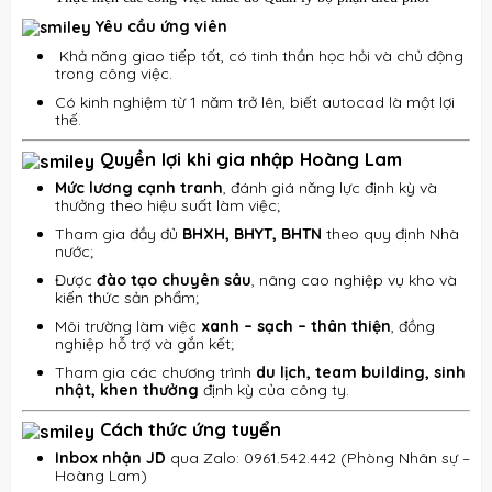
Yêu cầu ứng viên
Khả năng giao tiếp tốt, có tinh thần học hỏi và chủ động
trong công việc.
Có kinh nghiệm từ 1 năm trở lên, biết autocad là một lợi
thế.
Quyền lợi khi gia nhập Hoàng Lam
Mức lương cạnh tranh
, đánh giá năng lực định kỳ và
thưởng theo hiệu suất làm việc;
Tham gia đầy đủ
BHXH, BHYT, BHTN
theo quy định Nhà
nước;
Được
đào tạo chuyên sâu
, nâng cao nghiệp vụ kho và
kiến thức sản phẩm;
Môi trường làm việc
xanh – sạch – thân thiện
, đồng
nghiệp hỗ trợ và gắn kết;
Tham gia các chương trình
du lịch, team building, sinh
nhật, khen thưởng
định kỳ của công ty.
Cách thức ứng tuyển
Inbox nhận JD
qua Zalo: 0961.542.442 (Phòng Nhân sự –
Hoàng Lam)