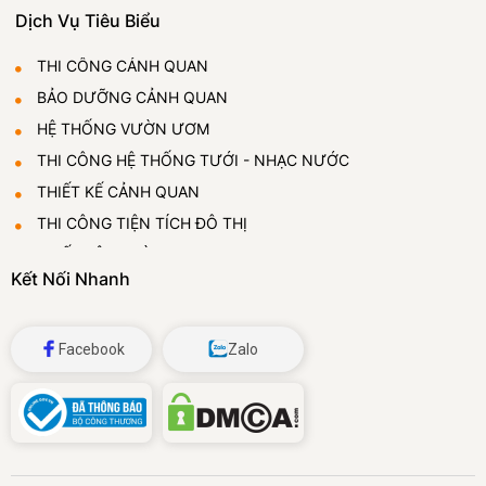
Dịch Vụ Tiêu Biểu
THI CÔNG CẢNH QUAN
BẢO DƯỠNG CẢNH QUAN
HỆ THỐNG VƯỜN ƯƠM
THI CÔNG HỆ THỐNG TƯỚI - NHẠC NƯỚC
THIẾT KẾ CẢNH QUAN
THI CÔNG TIỆN TÍCH ĐÔ THỊ
THIẾT LẬP VƯỜN ƯƠM
Kết Nối Nhanh
CUNG CẤP VÀ CHO THUÊ CÂY CẢNH
ĐÁ BỌT THỦY TINH
Facebook
Zalo