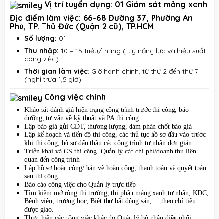
Vị trí tuyển dụng: 01 Giám sát mảng xanh
Địa điểm làm việc:
66-68 Đường 37, Phường An
Phú, TP. Thủ Đức (Quận 2 cũ), TP.HCM
Số lượng:
01
Thu nhập:
10 – 15 triệu/tháng (tùy năng lực và hiệu suất
công việc)
Thời gian làm việc:
Giờ hành chính, từ thứ 2 đến thứ 7
(nghỉ trưa 1,5 giờ)
Công việc chính
Khảo sát đánh giá hiện trạng công trình trước thi công, bảo
dưỡng, tư vấn về kỹ thuật và PA thi công
Lập báo giá gửi CĐT, thương lượng, đàm phán chốt báo giá
Lập kế hoạch và tiến độ thi công, các thủ tục hồ sơ đầu vào trước
khi thi công, hồ sơ đấu thầu các công trình tư nhân đơn giản
Triển khai và GS thi công. Quản lý các chi phí/doanh thu liên
quan đến công trình
Lập hồ sơ hoàn công/ bản vẽ hoàn công, thanh toán và quyết toán
sau thi công
Báo cáo công việc cho Quản lý trực tiếp
Tìm kiếm mở rộng thị trường, thị phần mảng xanh tư nhân, KDC,
Bệnh viện, trường học, Biệt thự bất động sản,.... theo chỉ tiêu
được giao.
Thực hiện các công việc khác do Quản lý bộ phận điều phối