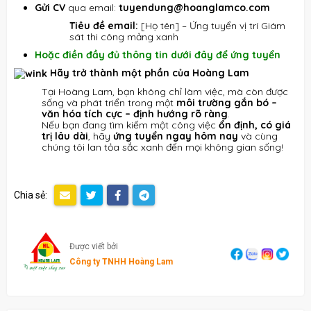
Gửi CV
qua email:
tuyendung@hoanglamco.com
Tiêu đề email:
[Họ tên] – Ứng tuyển vị trí Giám
sát thi công mảng xanh
Hoặc điền đầy đủ thông tin dưới đây để ứng tuyển
Hãy trở thành một phần của Hoàng Lam
Tại Hoàng Lam, bạn không chỉ làm việc, mà còn được
sống và phát triển trong một
môi trường gắn bó –
văn hóa tích cực – định hướng rõ ràng
.
Nếu bạn đang tìm kiếm một công việc
ổn định, có giá
trị lâu dài
, hãy
ứng tuyển ngay hôm nay
và cùng
chúng tôi lan tỏa sắc xanh đến mọi không gian sống!
Chia sẻ:
Được viết bởi
Công ty TNHH Hoàng Lam