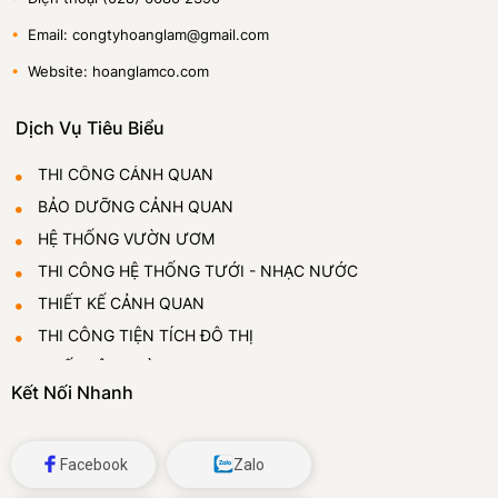
•
Email: congtyhoanglam@gmail.com
•
Website: hoanglamco.com
Dịch Vụ Tiêu Biểu
THI CÔNG CẢNH QUAN
BẢO DƯỠNG CẢNH QUAN
HỆ THỐNG VƯỜN ƯƠM
THI CÔNG HỆ THỐNG TƯỚI - NHẠC NƯỚC
THIẾT KẾ CẢNH QUAN
THI CÔNG TIỆN TÍCH ĐÔ THỊ
THIẾT LẬP VƯỜN ƯƠM
Kết Nối Nhanh
CUNG CẤP VÀ CHO THUÊ CÂY CẢNH
ĐÁ BỌT THỦY TINH
Facebook
Zalo