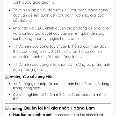
xanh được giao quản lý.
Thực hiện lập phiếu đề xuất xử lý cây xanh, hoàn công
các vấn đề liên quan đến cây xanh (đốn hạ, giải tỏa,
cắt thấp,...)
Phối hợp với CĐT, chính quyền địa phương để báo cáo
và phối hợp giải quyết các vấn đề liên quan đến cây
xanh trong phạm vi quyền hạn của mình.
Thực hiện các công tác chuẩn bị hồ sơ gói thầu, đấu
thầu các công trình với CĐT, các loại hồ sơ có liên
quan đến thanh quyết toán công trình...
Thực hiện các công việc khác do trưởng bộ phận, lãnh
đạo phòng giao.
Yêu cầu ứng viên
Khả năng giao tiếp tốt, có tinh thần học hỏi và chủ động
trong công việc.
Có kinh nghiệm từ 1 năm trở lên, biết autocad là một lợi
thế.
Quyền lợi khi gia nhập Hoàng Lam
Mức lương cạnh tranh
, đánh giá năng lực định kỳ và