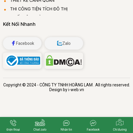
THIẾT KẾ CẢNH QUAN
THI CÔNG TIỆN TÍCH ĐÔ THỊ
THIẾT LẬP VƯỜN ƯƠM
Kết Nối Nhanh
CUNG CẤP VÀ CHO THUÊ CÂY CẢNH
ĐÁ BỌT THỦY TINH
Facebook
Zalo
Copyright © 2024 -
CÔNG TY TNHH HOÀNG LAM
. All rights reserved.
Design by i-web.vn
Chỉ đường
Điện thoại
Chat zalo
Nhắn tin
Facebook