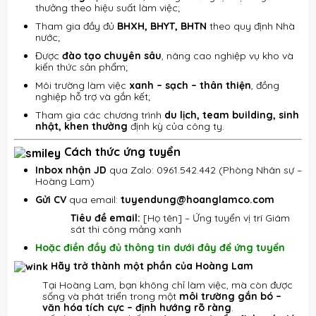
thưởng theo hiệu suất làm việc;
Tham gia đầy đủ
BHXH, BHYT, BHTN
theo quy định Nhà
nước;
Được
đào tạo chuyên sâu
, nâng cao nghiệp vụ kho và
kiến thức sản phẩm;
Môi trường làm việc
xanh – sạch – thân thiện
, đồng
nghiệp hỗ trợ và gắn kết;
Tham gia các chương trình
du lịch, team building, sinh
nhật, khen thưởng
định kỳ của công ty.
Cách thức ứng tuyển
Inbox nhận JD
qua Zalo: 0961.542.442 (Phòng Nhân sự –
Hoàng Lam)
Gửi CV
qua email:
tuyendung@hoanglamco.com
Tiêu đề email:
[Họ tên] – Ứng tuyển vị trí Giám
sát thi công mảng xanh
Hoặc điền đầy đủ thông tin dưới đây để ứng tuyển
Hãy trở thành một phần của Hoàng Lam
Tại Hoàng Lam, bạn không chỉ làm việc, mà còn được
sống và phát triển trong một
môi trường gắn bó –
văn hóa tích cực – định hướng rõ ràng
.