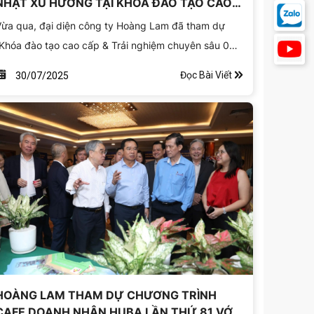
NHẬT XU HƯỚNG TẠI KHÓA ĐÀO TẠO CAO
CẤP CỦA UPC - CÔNG VIÊN CÂY XANH
ừa qua, đại diện công ty Hoàng Lam đã tham dự
VŨNG TÀU
Khóa đào tạo cao cấp & Trải nghiệm chuyên sâu 02
gày” do Công ty UPC tổ chức tại Vũng Tàu vào ngày
Đọc Bài Viết
30/07/2025
6 và 27 tháng 7. Với chủ đề “Đô thị xanh thông minh
 Doanh nghiệp cây xanh bứt phá”, chương trình đã
ang đến những kiến thức và kinh nghiệm quý báu,
iúp đội ngũ Hoàng Lam cập nhật các xu hướng tiên
iến nhất trong ngành.
HOÀNG LAM THAM DỰ CHƯƠNG TRÌNH
CAFE DOANH NHÂN HUBA LẦN THỨ 81 VỚI