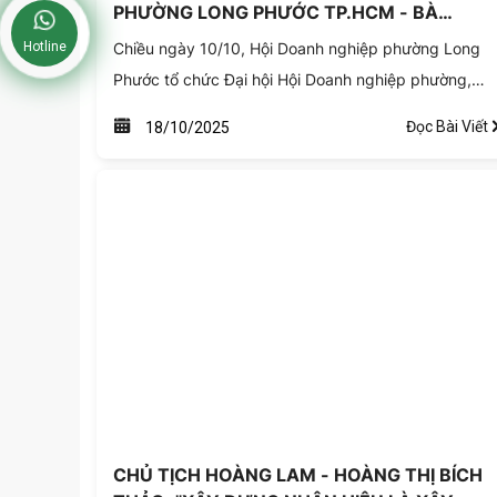
PHƯỜNG LONG PHƯỚC TP.HCM - BÀ
HOÀNG THỊ BÍCH THẢO VỚI KHÁT VỌNG
Chiều ngày 10/10, Hội Doanh nghiệp phường Long
Hotline
PHÁT TRIỂN HỘI DOANH NGHIỆP TRONG
Phước tổ chức Đại hội Hội Doanh nghiệp phường,
KHU VỰC NHIỆM KỲ 2025-2030.
nhiệm kỳ 2025-2030.
Đọc Bài Viết
18/10/2025
CHỦ TỊCH HOÀNG LAM - HOÀNG THỊ BÍCH
THẢO: "XÂY DỰNG NHÂN HIỆU LÀ XÂY
DỰNG NIỀM TIN BỀN VỮNG"
Vừa qua, vào sáng ngày 9/9, bà Hoàng Thị Bích Thả
- Chủ tịch HĐTV Công ty Hoàng Lam, đã vinh dự
tham gia với vai trò diễn giả tại Hội thảo “Xây dựng,
Đọc Bài Viết
11/09/2025
phát triển và quản trị nhân hiệu” do Trường Đại học
Nông Lâm TP.HCM tổ chức.