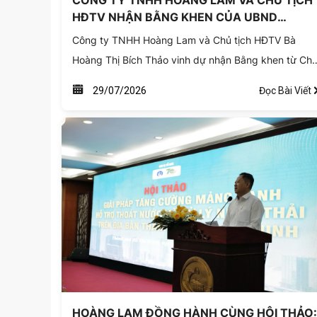
CÔNG TY TNHH HOÀNG LAM VÀ CHỦ TỊCH
HĐTV NHẬN BẰNG KHEN CỦA UBND
TP.HCM VỀ THÀNH TÍCH ĐỔI MỚI SÁNG TẠ
Công ty TNHH Hoàng Lam và Chủ tịch HĐTV Bà
Hoàng Thị Bích Thảo vinh dự nhận Bằng khen từ Ch
tịch UBND TP.HCM nhờ những đóng góp tích cực và
Đọc Bài Viết
29/07/2026
xuất sắc trong phong trào "Doanh nghiệp, doanh
nhân đổi mới, sáng tạo cùng Thành phố phát triển".
HOÀNG LAM ĐỒNG HÀNH CÙNG HỘI THẢO: