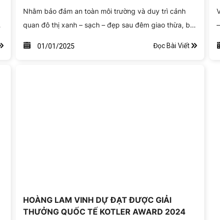
CHƯƠNG TRÌNH BẮN PHÁO HOA ĐÓN NĂM
Nhằm bảo đảm an toàn môi trường và duy trì cảnh
V
MỚI 2025
h
quan đô thị xanh – sạch – đẹp sau đêm giao thừa, bắt
đầu từ đêm 31/12/2024 Công ty TNHH Hoàng Lam
T
Đọc Bài Viết
01/01/2025
phối hợp với Hội Liên hiệp Thanh niên Việt Nam TP.
đ
Thủ Đức tổ chức chương trình ra quân dọn dẹp vệ
c
sinh tại khu vực Công viên Bờ sông Sài Gòn, nơi diễn
h
ra chương trình bắn pháo hoa đón năm mới 2025.
h
g
v
HOÀNG LAM VINH DỰ ĐẠT ĐƯỢC GIẢI
THƯỞNG QUỐC TẾ KOTLER AWARD 2024