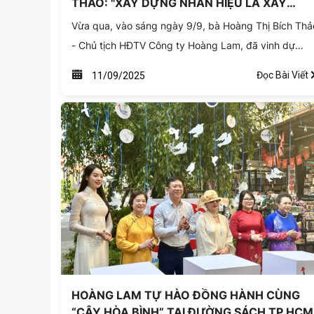
HOÀNG LAM TỰ HÀO ĐỒNG HÀNH CÙNG
“CÂY HÒA BÌNH” TẠI ĐƯỜNG SÁCH TP.HCM