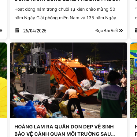
BÌNH TRONG LỄ KHÁNH THÀNH VÀ BÀN
c
Hoạt động nằm trong chuỗi sự kiện chào mừng 50
“
GIAO CÔNG TRÌNH SỬA CHỮA NHÀ TÌNH
t
năm Ngày Giải phóng miền Nam và 135 năm Ngày
c
THƯƠNG NĂM 2025.
sinh Chủ tịch Hồ Chí Minh. Ngôi nhà được trao tặng
n
Đọc Bài Viết
26/04/2025
cho hộ ông Nguyễn Văn Thọ – một gia đình có hoàn
cảnh khó khăn tại khu phố 8, phường Phước Bình, với
t
tổng kinh phí hơn 100 triệu đồng, trong đó công ty
“
Hoàng Lam tài trợ 50%. Công trình thể hiện tinh thần
c
sẻ chia, trách nhiệm xã hội và chung tay vì cộng
đồng của chính quyền địa phương và doanh nghiệp.
HOÀNG LAM RA QUÂN DỌN DẸP VỆ SINH
BẢO VỆ CẢNH QUAN MÔI TRƯỜNG SAU