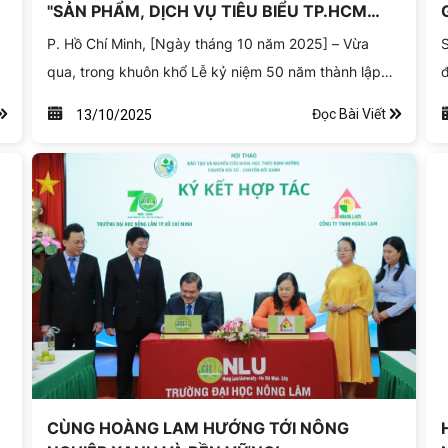
"SẢN PHẨM, DỊCH VỤ TIÊU BIỂU TP.HCM
NĂM 2025"
P. Hồ Chí Minh, [Ngày tháng 10 năm 2025] – Vừa
qua, trong khuôn khổ Lễ kỷ niệm 50 năm thành lập
đ
Hiệp hội Doanh nghiệp TP.HCM (HUBA), Công ty
c
Đọc Bài Viết
13/10/2025
TNHH Hoàng Lam đã vinh dự được xướng tên trong
T
Lễ Tôn vinh "Sản phẩm, Dịch vụ tiêu biểu TP.HCM
p
năm 2025". Đây là sự ghi nhận xứng đáng cho những
B
nỗ lực không ngừng của Hoàng Lam trong việc kiến
Đ
tạo không gian xanh và mang lại các giải pháp cảnh
quan ưu việt cho cộng đồng.
o
CÙNG HOÀNG LAM HƯỚNG TỚI NÔNG