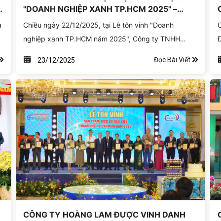
"DOANH NGHIỆP XANH TP.HCM 2025" –
NĂM THỨ 3 LIÊN TIẾP KHẲNG ĐỊNH VỊ THẾ
à
Chiều ngày 22/12/2025, tại Lễ tôn vinh "Doanh
C
BỀN VỮNG
nghiệp xanh TP.HCM năm 2025", Công ty TNHH
Đ
Hoàng Lam đã vinh dự được xướng tên trong danh
2
Đọc Bài Viết
23/12/2025
sách các doanh nghiệp tiêu biểu. Đây là năm thứ 3
đ
liên tiếp Hoàng Lam xuất sắc đạt được danh hiệu cao
p
h
quý này, tiếp tục khẳng định cam kết mạnh mẽ với sứ
t
mệnh "Vì một cuộc sống xanh hạnh phúc".
CÔNG TY HOÀNG LAM ĐƯỢC VINH DANH