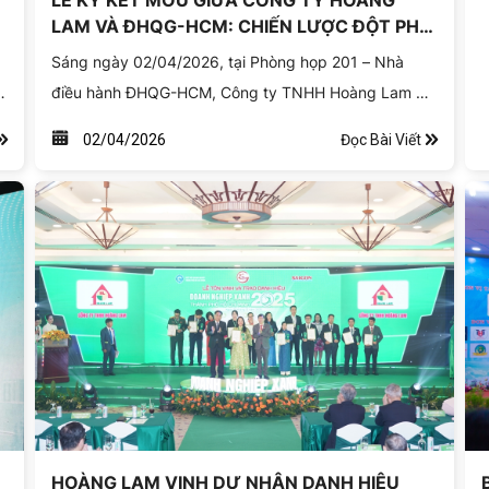
LỄ KÝ KẾT MOU GIỮA CÔNG TY HOÀNG
L
LAM VÀ ĐHQG-HCM: CHIẾN LƯỢC ĐỘT PHÁ
x
O
VÌ MỘT CUỘC SỐNG XANH HẠNH PHÚC
Sáng ngày 02/04/2026, tại Phòng họp 201 – Nhà
T
ủ
điều hành ĐHQG-HCM, Công ty TNHH Hoàng Lam và
t
Đại học Quốc gia Thành phố Hồ Chí Minh đã trang
Đọc Bài Viết
02/04/2026
trọng tổ chức Lễ ký kết Biên bản ghi nhớ hợp tác
(MOU) giai đoạn 2026 – 2031. Đây là cột mốc quan
trọng, hiện thực hóa quyết tâm của cả hai đơn vị
trong việc đẩy mạnh nghiên cứu, chuyển giao công
nghệ và xây dựng hệ sinh thái bền vững.
HOÀNG LAM VINH DỰ NHẬN DANH HIỆU