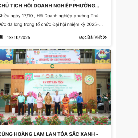
CHỦ TỊCH HỘI DOANH NGHIỆP PHƯỜNG
THỦ ĐỨC NHIỆM KỲ 2025–2030
hiều ngày 17/10 , Hội Doanh nghiệp phường Thủ
ức đã long trọng tổ chức Đại hội nhiệm kỳ 2025–
030. Đại hội đã diễn ra thành công trong tinh thần
Đọc Bài Viết
18/10/2025
oàn kết, đổi mới, bầu ra Ban Chấp hành mới và đề ra
hương hướng hoạt động cho giai đoạn phát triển
iếp theo.
CÙNG HOÀNG LAM LAN TỎA SẮC XANH -