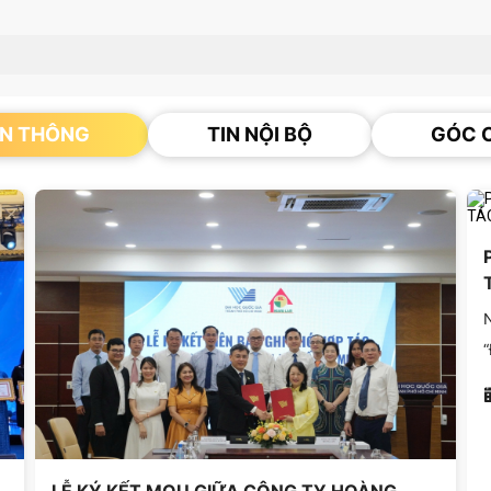
N THÔNG
TIN NỘI BỘ
GÓC C
N
“
T
t
n
T