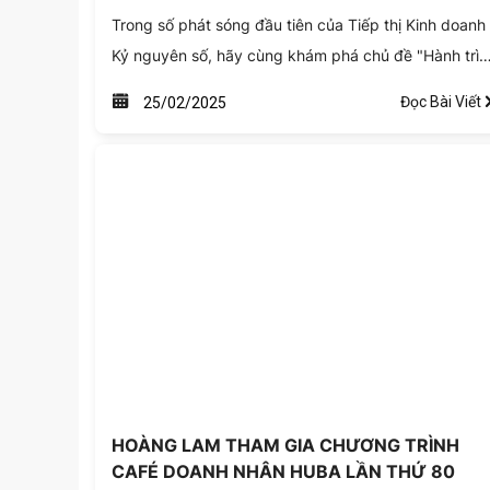
Trong số phát sóng đầu tiên của Tiếp thị Kinh doanh
Kỷ nguyên số, hãy cùng khám phá chủ đề "Hành trìn
đưa Việt Nam trở thành cường quốc nông nghiệp".
Đọc Bài Viết
25/02/2025
Với sự đồng hành của các chuyên gia đầu ngành, số
phát sóng này hứa hẹn sẽ mang đến cho khán giả
những thông tin vô cùng thú vị về cơ hội và thách
thức của nông nghiệp Việt Nam trên thị trường toàn
cầu.
HOÀNG LAM THAM GIA CHƯƠNG TRÌNH
CAFÉ DOANH NHÂN HUBA LẦN THỨ 80