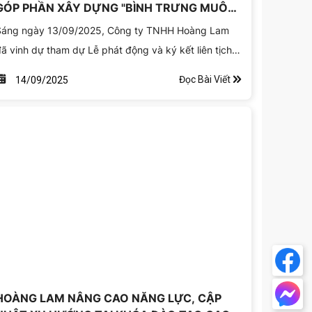
GÓP PHẦN XÂY DỰNG "BÌNH TRƯNG MUÔN
SẮC HOA"
Sáng ngày 13/09/2025, Công ty TNHH Hoàng Lam
ã vinh dự tham dự Lễ phát động và ký kết liên tịch
hương trình “Phát động xây dựng Phường Bình
Đọc Bài Viết
14/09/2025
rưng muôn sắc hoa và ra mắt mô hình tuần tra xanh
hục vụ đảm bảo an ninh trật tự trên địa bàn phường
ình Trưng năm 2025” tại Trường Tiểu học Bình Trưng
ông, số 12 Hồ Thị Nhung, phường Bình Trưng
HOÀNG LAM NÂNG CAO NĂNG LỰC, CẬP