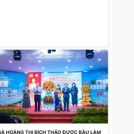
âm nghiệp – đã chia sẻ tầm nhìn tâm huyết về việc
ây dựng một "cuộc sống xanh hạnh phúc" cho
P.HCM qua bài báo cáo: "Dự án phát triển hệ sinh
hái mảng xanh TP. Hồ Chí Minh"
BÀ HOÀNG THỊ BÍCH THẢO ĐƯỢC BẦU LÀM