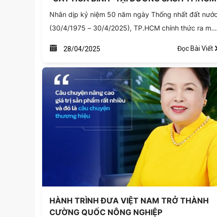
Nhân dịp kỷ niệm 50 năm ngày Thống nhất đất nướ
(30/4/1975 – 30/4/2025), TP.HCM chính thức ra mắ
công trình Cây Hòa bình tại Đường Sách – một biểu
Đọc Bài Viết
28/04/2025
tượng lan tỏa thông điệp đoàn kết, yêu thương và
phát triển bền vững.
HÀNH TRÌNH ĐƯA VIỆT NAM TRỞ THÀNH
CƯỜNG QUỐC NÔNG NGHIỆP