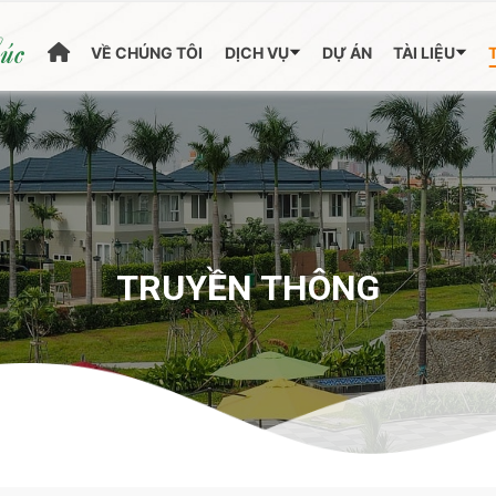
húc
VỀ CHÚNG TÔI
DỊCH VỤ
DỰ ÁN
TÀI LIỆU
TRUYỀN THÔNG