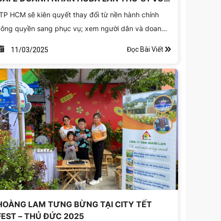
CHỦ ĐỂ “DOANH NGHIỆP THÀNH PHỐ VỚI
TP HCM sẽ kiên quyết thay đổi từ nền hành chính
MỤC TIÊU TĂNG TRƯỞNG 2 CON SỐ”
ông quyền sang phục vụ; xem người dân và doanh
ghiệp là đối tượng phục vụ”. Đây là khẳng định của
Đọc Bài Viết
11/03/2025
Chủ tịch UBND TP HCM Nguyễn Văn Được tại chương
rình Cà phê Doanh nhân HUBA lần thứ 81 với chủ đề
Doanh nghiệp thành phố với mục tiêu tăng trưởng 2
on số”.
HOÀNG LAM TƯNG BỪNG TẠI CITY TẾT
FEST – THỦ ĐỨC 2025