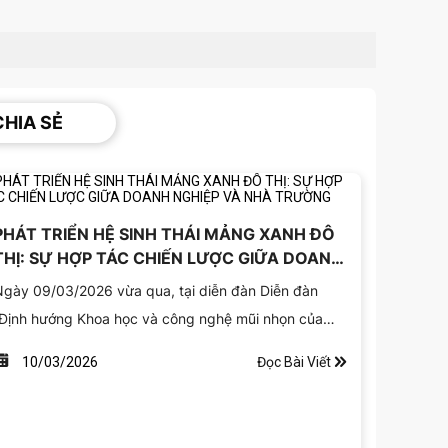
HIA SẺ
PHÁT TRIỂN HỆ SINH THÁI MẢNG XANH ĐÔ
THỊ: SỰ HỢP TÁC CHIẾN LƯỢC GIỮA DOANH
NGHIỆP VÀ NHÀ TRƯỜNG
gày 09/03/2026 vừa qua, tại diễn đàn Diễn đàn
Định hướng Khoa học và công nghệ mũi nhọn của
rường đại học Nông Lâm TP.HCM và Chia sẻ hợp
Đọc Bài Viết
10/03/2026
ác giữa Nhà trường – Nhà nước – Nhà doanh
ghiệp”, bà Hoàng Thị Bích Thảo – đại diện Công ty
NHH Hoàng Lam, đồng thời là cựu sinh viên Khoa