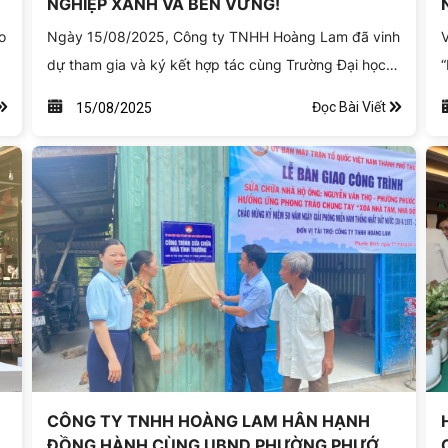
NGHIỆP XANH VÀ BỀN VỮNG!
Ngày 15/08/2025, Công ty TNHH Hoàng Lam đã vinh
V
dự tham gia và ký kết hợp tác cùng Trường Đại học
“
Nông Lâm TP.HCM tại Hội thảo “Đào tạo và nghiên
n
Đọc Bài Viết
15/08/2025
cứu khoa học theo định hướng chuyển đổi số -
2
chuyển đổi xanh”.
&
m
g
t
CÔNG TY TNHH HOÀNG LAM HÂN HẠNH
ĐỒNG HÀNH CÙNG UBND PHƯỜNG PHƯỚC