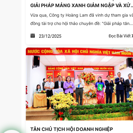
GIẢI PHÁP MẢNG XANH GIẢM NGẬP VÀ XỬ
LÝ NƯỚC THẢI TẠI TP.HCM
Vừa qua, Công ty Hoàng Lam đã vinh dự tham gia v
đồng tài trợ cho hội thảo chuyên đề: "Giải pháp tăng
cường mảng xanh hỗ trợ thoát nước và xử lý nước
Đọc Bài Viết
23/12/2025
thải trên địa bàn TP.HCM". Đây là sự kiện quan trọng
nhằm tìm kiếm các phương án bền vững để ứng phó
với tình trạng ngập lụt đô thị - một trong những thác
thức lớn nhất của thành phố hiện nay.
TÂN CHỦ TỊCH HỘI DOANH NGHIỆP