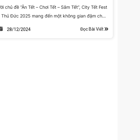
ới chủ đề “Ăn Tết – Chơi Tết – Sắm Tết”, City Tết Fest
– Thủ Đức 2025 mang đến một không gian đậm chất
ết miền Nam và kết hợp giữa truyền thống và hiện
Đọc Bài Viết
28/12/2024
ại. Trong suốt 5 ngày, lễ hội sẽ liên tiếp tổ chức
huỗi hoạt động tưng bừng, sôi nổi dự kiến sẽ thu hút
àng trăm ngàn người tham quan. Hoàng Lam hân
ạnh góp mặt tại City Tết Fest – Thủ Đức 2025 với
ian hàng đặc sắc, mang đến không gian xanh mát
à đầy sáng tạo để đón chào mùa xuân mới.