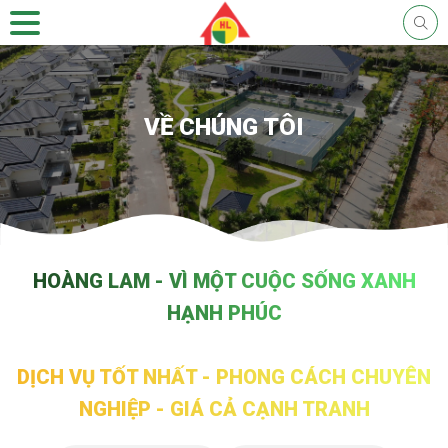
VỀ CHÚNG TÔI
HOÀNG LAM - VÌ MỘT CUỘC SỐNG XANH
HẠNH PHÚC
DỊCH VỤ TỐT NHẤT - PHONG CÁCH CHUYÊN
NGHIỆP - GIÁ CẢ CẠNH TRANH