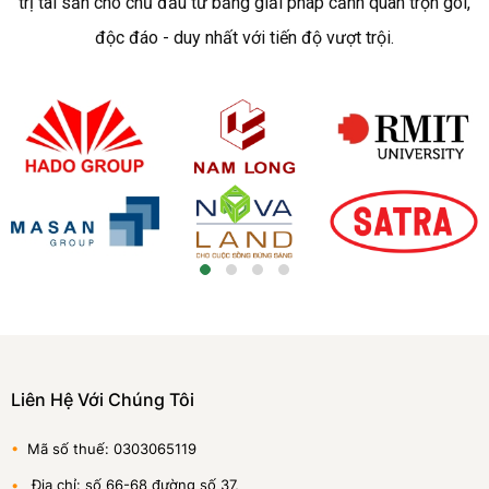
trị tài sản cho chủ đầu tư bằng giải pháp cảnh quan trọn gói,
độc đáo - duy nhất với tiến độ vượt trội.
Liên Hệ Với Chúng Tôi
•
Mã số thuế: 0303065119
•
Địa chỉ: số 66-68 đường số 37,