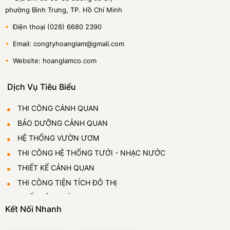
phường Bình Trưng, TP. Hồ Chí Minh
•
Điện thoại (028) 6680 2390
•
Email: congtyhoanglam@gmail.com
•
Website: hoanglamco.com
Dịch Vụ Tiêu Biểu
THI CÔNG CẢNH QUAN
BẢO DƯỠNG CẢNH QUAN
HỆ THỐNG VƯỜN ƯƠM
THI CÔNG HỆ THỐNG TƯỚI - NHẠC NƯỚC
THIẾT KẾ CẢNH QUAN
THI CÔNG TIỆN TÍCH ĐÔ THỊ
THIẾT LẬP VƯỜN ƯƠM
Kết Nối Nhanh
CUNG CẤP VÀ CHO THUÊ CÂY CẢNH
ĐÁ BỌT THỦY TINH