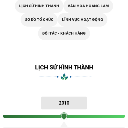
LỊCH SỬ HÌNH THÀNH
VĂN HÓA HOÀNG LAM
SƠ ĐỒ TỔ CHỨC
LĨNH VỰC HOẠT ĐỘNG
ĐỐI TÁC - KHÁCH HÀNG
LỊCH SỬ HÌNH THÀNH
2010