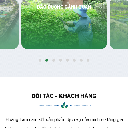
N
BẢO DƯỠNG CẢNH QUAN
ĐỐI TÁC - KHÁCH HÀNG
Hoàng Lam cam kết sản phẩm dịch vụ của mình sẽ tăng giá