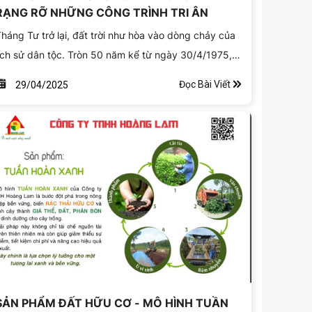
RẠNG RỠ NHỮNG CÔNG TRÌNH TRI ÂN
háng Tư trở lại, đất trời như hòa vào dòng chảy của
ịch sử dân tộc. Tròn 50 năm kể từ ngày 30/4/1975,
ân tộc Việt Nam lại được sống trong những khoảnh
Đọc Bài Viết
29/04/2025
hắc hào hùng, linh thiêng – ngày mà đất nước vĩnh
iễn sạch bóng ngoại xâm, non sông liền một dải.
SẢN PHẨM ĐẤT HỮU CƠ - MÔ HÌNH TUẦN