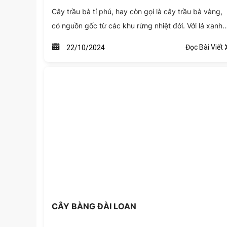
Cây trầu bà tỉ phú, hay còn gọi là cây trầu bà vàng,
có nguồn gốc từ các khu rừng nhiệt đới. Với lá xanh
bóng mượt và hình dáng đặc trưng, cây này không
Đọc Bài Viết
22/10/2024
chỉ đẹp mà còn dễ chăm sóc. Đặc biệt, cây còn đượ
biết đến như một biểu tượng của sự thịnh vượng và
tài lộc.
CÂY BÀNG ĐÀI LOAN