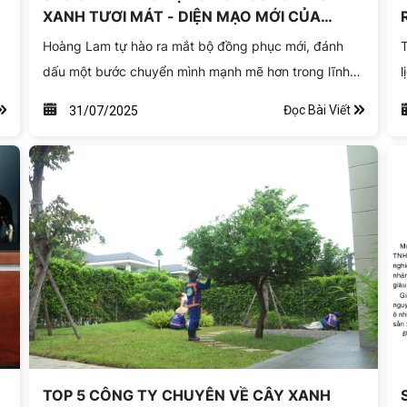
XANH TƯƠI MÁT - DIỆN MẠO MỚI CỦA
HOÀNG LAM!
Hoàng Lam tự hào ra mắt bộ đồng phục mới, đánh
T
dấu một bước chuyển mình mạnh mẽ hơn trong lĩnh
l
vực thi công và bảo dưỡng cảnh quan.
d
Đọc Bài Viết
31/07/2025
k
v
TOP 5 CÔNG TY CHUYÊN VỀ CÂY XANH