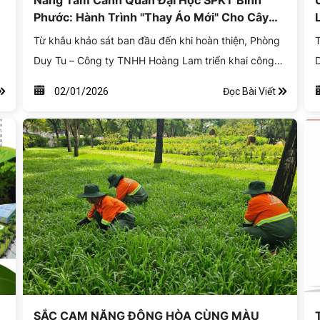
Nâng Tầm Cảnh Quan Đại Học SPKT Bình
Phước: Hành Trình "Thay Áo Mới" Cho Cây
Xanh
Từ khâu khảo sát ban đầu đến khi hoàn thiện, Phòng
T
Duy Tu – Công ty TNHH Hoàng Lam triển khai công
D
y
tác cắt tỉa cây xanh theo quy trình chuyên nghiệp,
l
Đọc Bài Viết
02/01/2026
đảm bảo an toàn lao động – đúng kỹ thuật – hài hòa
k
mỹ quan khuôn viên công trình tại Trường Đại học Sư
phạm Kỹ thuật TP.HCM – Phân hiệu Bình Phước.
SẮC CAM NĂNG ĐỘNG HÒA CÙNG MÀU