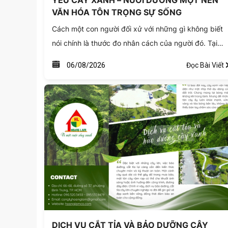
YÊU CÂY XANH – NUÔI DƯỠNG MỘT NỀN
VĂN HÓA TÔN TRỌNG SỰ SỐNG
Cách một con người đối xử với những gì không biết
nói chính là thước đo nhân cách của người đó. Tại
Hoàng Lam, cây xanh không chỉ là một sản phẩm ha
Đọc Bài Viết
06/08/2026
tài sản, mà là một sự sống được trao cho chúng ta
chăm sóc.
DỊCH VỤ CẮT TỈA VÀ BẢO DƯỠNG CÂY