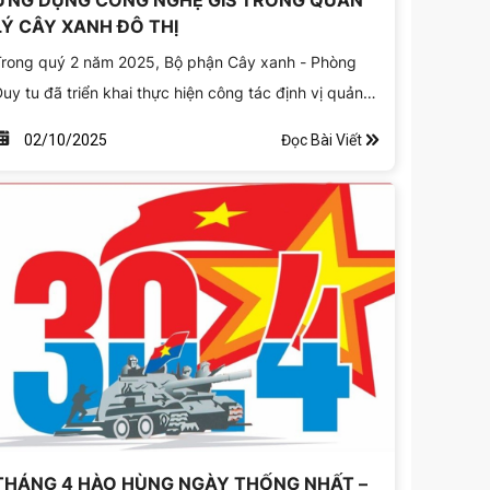
ỨNG DỤNG CÔNG NGHỆ GIS TRONG QUẢN
LÝ CÂY XANH ĐÔ THỊ
rong quý 2 năm 2025, Bộ phận Cây xanh - Phòng
uy tu đã triển khai thực hiện công tác định vị quản
ý cây xanh bằng GIS (Hệ thống thông tin địa lý) trên
Đọc Bài Viết
02/10/2025
hu vực công viên đường hầm sông Sài Gòn.
THÁNG 4 HÀO HÙNG NGÀY THỐNG NHẤT –