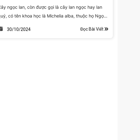
ây ngọc lan, còn được gọi là cây lan ngọc hay lan
uý, có tên khoa học là Michelia alba, thuộc họ Ngọc
an (Magnoliaceae). Đây là một loại cây thân gỗ được
Đọc Bài Viết
30/10/2024
a chuộng trong trang trí cảnh quan và làm cây công
rình nhờ vào vẻ đẹp của hoa và hương thơm quyến
ũ.