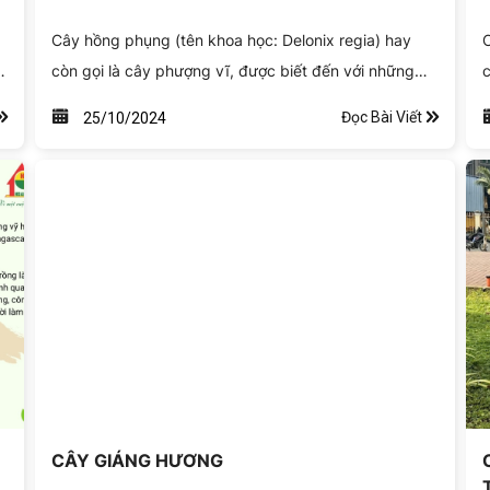
Cây hồng phụng (tên khoa học: Delonix regia) hay
C
còn gọi là cây phượng vĩ, được biết đến với những
c
p
chùm hoa đỏ rực rỡ. Xuất xứ từ Madagascar, cây đã
h
Đọc Bài Viết
25/10/2024
trở thành hình ảnh quen thuộc ở nhiều nước nhiệt đới,
P
đặc biệt là Việt Nam, nơi nó thường được trồng ở
t
công viên, trường học và các khu vực công cộng.
m
v
CÂY GIÁNG HƯƠNG