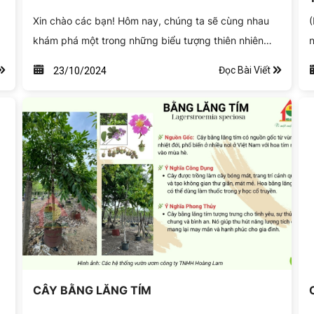
Xin chào các bạn! Hôm nay, chúng ta sẽ cùng nhau
(
khám phá một trong những biểu tượng thiên nhiên
n
tuyệt đẹp của đất nước mình - cây giáng hương.
n
Đọc Bài Viết
23/10/2024
Không chỉ là một loài cây, mà còn mang trong mình
g
những giá trị văn hóa, kinh tế và phong thủy. Hãy
cùng mình tìm hiểu sâu hơn nhé!
CÂY BẰNG LĂNG TÍM