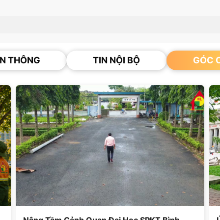
N THÔNG
TIN NỘI BỘ
GÓC C