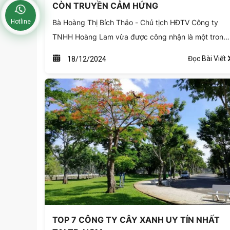
CÒN TRUYỀN CẢM HỨNG
Bà Hoàng Thị Bích Thảo - Chủ tịch HĐTV Công ty
Hotline
TNHH Hoàng Lam vừa được công nhận là một trong
84 Doanh nhân Tiêu biểu của TP.HCM.
Đọc Bài Viết
18/12/2024
TOP 7 CÔNG TY CÂY XANH UY TÍN NHẤT