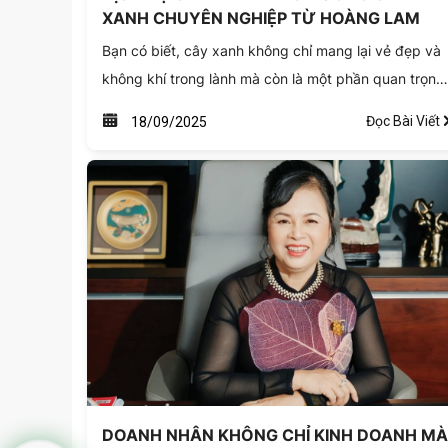
XANH CHUYÊN NGHIỆP TỪ HOÀNG LAM
Bạn có biết, cây xanh không chỉ mang lại vẻ đẹp và
không khí trong lành mà còn là một phần quan trọng
để đảm bảo an toàn cho cuộc sống? Tại Công ty
Đọc Bài Viết
18/09/2025
TNHH Hoàng Lam, chúng tôi hiểu rõ điều đó. Với sứ
mệnh "Vì một cuộc sống xanh", chúng tôi tự hào giới
thiệu dịch vụ Cắt tỉa và Bảo dưỡng cây xanh chuyên
nghiệp, mang đến giải pháp toàn diện cho cây xanh
đô thị, công viên, khu dân cư và các công trình cảnh
quan.
DOANH NHÂN KHÔNG CHỈ KINH DOANH MÀ