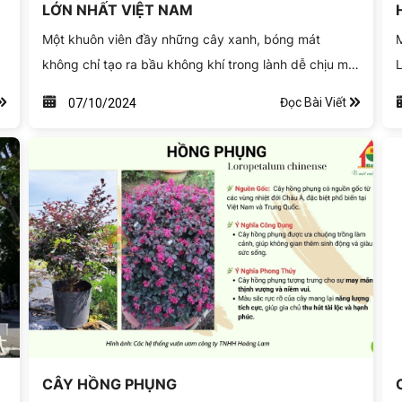
LỚN NHẤT VIỆT NAM
Một khuôn viên đầy những cây xanh, bóng mát
không chỉ tạo ra bầu không khí trong lành dễ chịu mà
L
còn cân bằng sự hoà hợp của thiên nhiên đất trời.
b
Đọc Bài Viết
07/10/2024
Nếu bạn đang ấp ủ dự định tạo nên một không gian
b
lý tưởng như vậy thì chắc chắn bạn không thể bỏ qua
thông tin về các công ty cung cấp cây xanh nổi tiếng
qua bài viết dưới đây của Toplist.
CÂY HỒNG PHỤNG