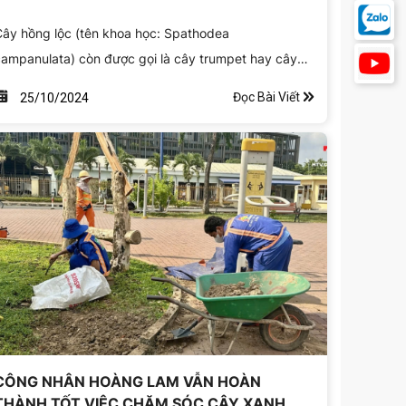
ây hồng lộc (tên khoa học: Spathodea
ampanulata) còn được gọi là cây trumpet hay cây
ồng ngọc. Xuất xứ từ các khu rừng nhiệt đới châu
Đọc Bài Viết
25/10/2024
hi, cây đã được đưa về Việt Nam và trở thành một
rong những cây cảnh phổ biến. Với vẻ đẹp nổi bật và
àu sắc rực rỡ, hồng lộc thường được trồng ở công
iên, đường phố và trong các khu vườn.
CÔNG NHÂN HOÀNG LAM VẪN HOÀN
THÀNH TỐT VIỆC CHĂM SÓC CÂY XANH