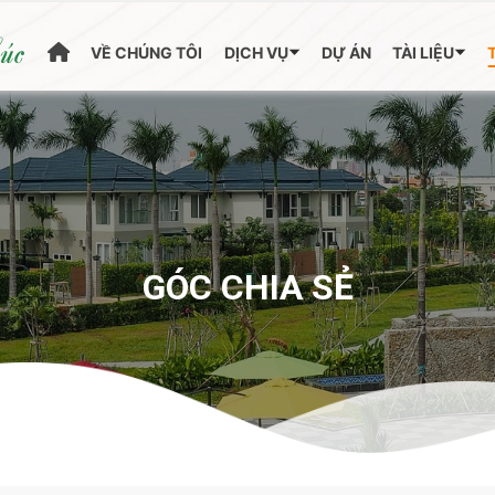
húc
VỀ CHÚNG TÔI
DỊCH VỤ
DỰ ÁN
TÀI LIỆU
GÓC CHIA SẺ