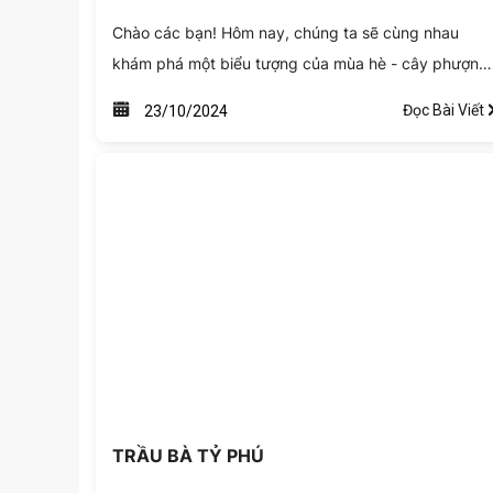
Chào các bạn! Hôm nay, chúng ta sẽ cùng nhau
khám phá một biểu tượng của mùa hè - cây phượng
vỹ hay còn gọi là cây phượng đỏ. Với sắc hoa rực rỡ
Đọc Bài Viết
23/10/2024
và ý nghĩa đặc biệt, phượng vỹ không chỉ đẹp mà
còn gắn liền với nhiều kỷ niệm tuổi thơ của chúng ta.
Hãy cùng mình tìm hiểu nhé!
TRẦU BÀ TỶ PHÚ