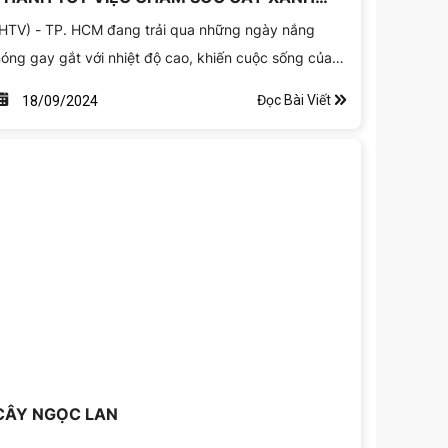
MẶC DÙ NẮNG NÓNG GAY GẮT
HTV) - TP. HCM đang trải qua những ngày nắng
óng gay gắt với nhiệt độ cao, khiến cuộc sống của
gười dân, đặc biệt là công nhân lao động ngoài trời
Đọc Bài Viết
18/09/2024
ặp nhiều khó khăn.
CÂY NGỌC LAN