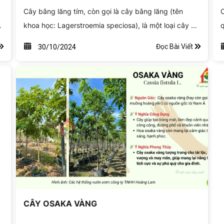
Cây bằng lăng tím, còn gọi là cây bằng lăng (tên
C
khoa học: Lagerstroemia speciosa), là một loại cây gỗ
q
thuộc họ Bằng lăng (Lythraceae). Cây được biết đến
l
Đọc Bài Viết
30/10/2024
c
với những chùm hoa màu tím rực rỡ và tán lá rộng,
ư
thường được trồng ở nhiều nơi, đặc biệt là tại các
t
thành phố lớn, nhờ vẻ đẹp và khả năng tạo bóng mát.
r
CÂY OSAKA VÀNG