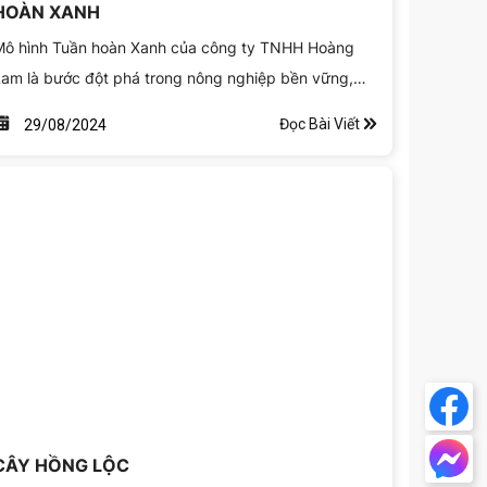
HOÀN XANH
Mô hình Tuần hoàn Xanh của công ty TNHH Hoàng
am là bước đột phá trong nông nghiệp bền vững,
iến rác thải và nhánh cây thành Giá thể, Đất, Phân
Đọc Bài Viết
29/08/2024
ón giàu dinh dưỡng cho cây trồng...
CÂY HỒNG LỘC