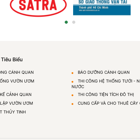
 Tiêu Biểu
ÔNG CẢNH QUAN
BẢO DƯỠNG CẢNH QUAN
HỐNG VƯỜN ƯƠM
THI CÔNG HỆ THỐNG TƯỚI - 
NƯỚC
 KẾ CẢNH QUAN
THI CÔNG TIỆN TÍCH ĐÔ THỊ
 LẬP VƯỜN ƯƠM
CUNG CẤP VÀ CHO THUÊ CÂY
T THỦY TINH