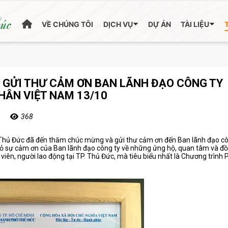
húc
VỀ CHÚNG TÔI
DỊCH VỤ
DỰ ÁN
TÀI LIỆU
C GỬI THƯ CẢM ƠN BAN LÃNH ĐẠO CÔNG TY
ÂN VIỆT NAM 13/10
368
 Thủ Đức đã đến thăm chúc mừng và gửi thư cảm ơn đến Ban lãnh đạo cô
 sự cảm ơn của Ban lãnh đạo công ty về những ửng hộ, quan tâm và đ
iên, người lao động tại TP. Thủ Đức, mà tiêu biểu nhất là Chương trình P