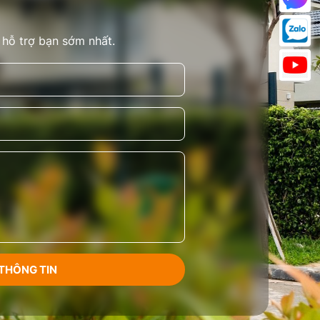
 hỗ trợ bạn sớm nhất.