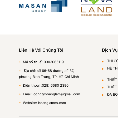
Liên Hệ Với Chúng Tôi
Dịch Vụ
THI C
•
Mã số thuế: 0303065119
HỆ T
•
Địa chỉ: số 66-68 đường số 37,
phường Bình Trưng, TP. Hồ Chí Minh
THIẾT
•
Điện thoại (028) 6680 2390
THIẾT
•
Email: congtyhoanglam@gmail.com
ĐÁ BỌ
•
Website: hoanglamco.com