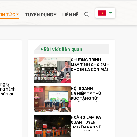
TIN TỨC
TUYỂN DỤNG
LIÊN HỆ
Bài viết liên quan
CHƯƠNG TRÌNH
MÁY TÍNH CHO EM -
CHO ĐI LÀ CÒN MÃI
ng ty
HỘI DOANH
ồng hành
NGHIỆP TP THỦ
húc lợi
ĐỨC TẶNG TỪ
THIỆN 300 MÁY
TÍNH BẢNG VÀ 200
TRIỆU ĐỒNG NHÂN
HOÀNG LAM RA
NGÀY 13/10
QUÂN TUYÊN
TRUYỀN BẢO VỆ
MÔI TRƯỜNG ĐÊM
GIAO THỪA XUÂN