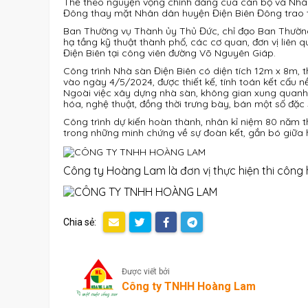
Thể theo nguyện vọng chính đáng của cán bộ và Nhân
Đông thay mặt Nhân dân huyện Điện Biên Đông trao tặ
Ban Thường vụ Thành ủy Thủ Đức, chỉ đạo Ban Thườn
hạ tầng kỹ thuật thành phố, các cơ quan, đơn vị liê
Điện Biên tại công viên đường Võ Nguyên Giáp.
Công trình Nhà sàn Điện Biên có diện tích 12m x 8m
vào ngày 4/5/2024, được thiết kế, tính toán kết cấu n
Ngoài việc xây dựng nhà sàn, không gian xung quanh 
hóa, nghệ thuật, đồng thời trưng bày, bán một số đặc
Công trình dự kiến hoàn thành, nhân kỉ niệm 80 năm 
trong những minh chứng về sự đoàn kết, gắn bó giữa 
Công ty Hoàng Lam là đơn vị thực hiện thi công
Chia sẻ:
Được viết bởi
Công ty TNHH Hoàng Lam