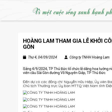
Vì một cuộc sống xanh hạnh p
HOÀNG LAM THAM GIA LỄ KHỞI CÔN
GÒN
Thứ 4, 04/09/2024
Công ty TNHH Hoàng Lam
Sáng 4/9/2024, TP Thủ Đức tổ chức lễ dâng hoa tưởng ni
viên cầu Sài Gòn đường Võ Nguyên Giáp, TP Thủ Đức.
Đến dự có các đồng chí: Nguyễn Hữu Hiệp, Ủy viên B
Chủ tịch Thường trực Ủy ban MTTQ Việt Nam tỉnh Điệ