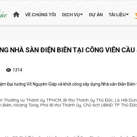
húc
VỀ CHÚNG TÔI
DỊCH VỤ
DỰ ÁN
TÀI LIỆU
G NHÀ SÀN ĐIỆN BIÊN TẠI CÔNG VIÊN CẦU 
1314
ệm Đại tướng Võ Nguyên Giáp và khởi công xây dựng Nhà sàn Điện Biên 
an Thường vụ Thành ủy TPHCM, Bí thư Thành ủy Thủ Đức; Lò Hải Dun
n Biên; Hoàng Tùng, Phó Bí thư Thành ủy, Chủ tịch UBND TP Thủ Đứ