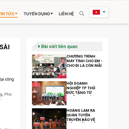
TIN TỨC
TUYỂN DỤNG
LIÊN HỆ
SÀI
Bài viết liên quan
CHƯƠNG TRÌNH
MÁY TÍNH CHO EM -
CHO ĐI LÀ CÒN MÃI
tại công
HỘI DOANH
NGHIỆP TP THỦ
ĐỨC TẶNG TỪ
g, Phó
THIỆN 300 MÁY
c…
TÍNH BẢNG VÀ 200
TRIỆU ĐỒNG NHÂN
HOÀNG LAM RA
NGÀY 13/10
QUÂN TUYÊN
TRUYỀN BẢO VỆ
MÔI TRƯỜNG ĐÊM
GIAO THỪA XUÂN