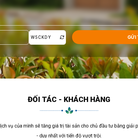
W5CKDY
ĐỐI TÁC - KHÁCH HÀNG
 vụ của mình sẽ tăng giá trị tài sản cho chủ đầu tư bằng giải 
- duy nhất với tiến độ vượt trội.