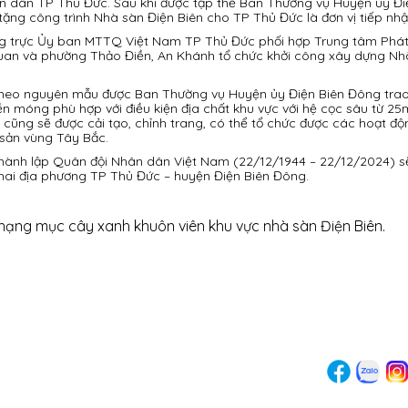
 dân TP Thủ Đức. Sau khi được tập thể Ban Thường vụ Huyện ủy Đi
ng công trình Nhà sàn Điện Biên cho TP Thủ Đức là đơn vị tiếp nhậ
g trực Ủy ban MTTQ Việt Nam TP Thủ Đức phối hợp Trung tâm Phát 
n quan và phường Thảo Điền, An Khánh tổ chức khởi công xây dựng Nh
, theo nguyên mẫu được Ban Thường vụ Huyện ủy Điện Biên Đông tra
ền móng phù hợp với điều kiện địa chất khu vực với hệ cọc sâu từ 25
cũng sẽ được cải tạo, chỉnh trang, có thể tổ chức được các hoạt độ
 sản vùng Tây Bắc.
thành lập Quân đội Nhân dân Việt Nam (22/12/1944 – 22/12/2024) s
hai địa phương TP Thủ Đức – huyện Điện Biên Đông.
 hạng mục cây xanh khuôn viên khu vực nhà sàn Điện Biên.