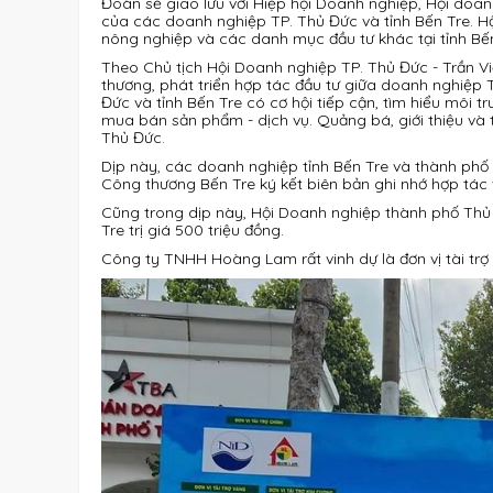
Đoàn sẽ giao lưu với Hiệp hội Doanh nghiệp, Hội doa
của các doanh nghiệp TP. Thủ Đức và tỉnh Bến Tre. Hộ
nông nghiệp và các danh mục đầu tư khác tại tỉnh Bến
Theo Chủ tịch Hội Doanh nghiệp TP. Thủ Đức - Trần Việ
thương, phát triển hợp tác đầu tư giữa doanh nghiệp 
Đức và tỉnh Bến Tre có cơ hội tiếp cận, tìm hiểu môi 
mua bán sản phẩm - dịch vụ. Quảng bá, giới thiệu và 
Thủ Đức.
Dịp này, các doanh nghiệp tỉnh Bến Tre và thành phố T
Công thương Bến Tre ký kết biên bản ghi nhớ hợp tác
Cũng trong dịp này, Hội Doanh nghiệp thành phố Thủ Đ
Tre trị giá 500 triệu đồng.
Công ty TNHH Hoàng Lam rất vinh dự là đơn vị tài trợ 