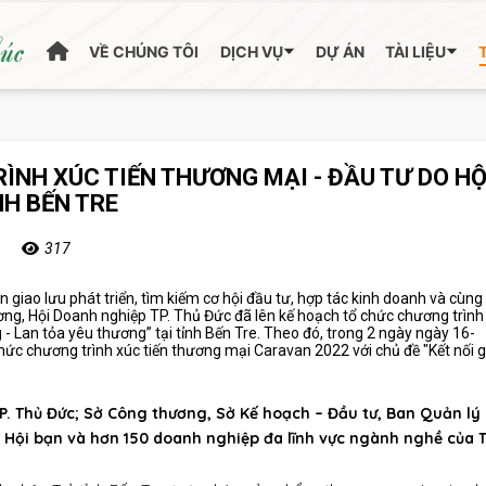
húc
VỀ CHÚNG TÔI
DỊCH VỤ
DỰ ÁN
TÀI LIỆU
NH XÚC TIẾN THƯƠNG MẠI - ĐẦU TƯ DO HỘ
NH BẾN TRE
317
 giao lưu phát triển, tìm kiếm cơ hội đầu tư, hợp tác kinh doanh và cùn
ương, Hội Doanh nghiệp TP. Thủ Đức đã lên kế hoạch tổ chức chương trình 
- Lan tỏa yêu thương” tại tỉnh Bến Tre. Theo đó, trong 2 ngày ngày 16-
ức chương trình xúc tiến thương mại Caravan 2022 với chủ đề "Kết nối g
. Thủ Đức; Sở Công thương, Sở Kế hoạch – Đầu tư, Ban Quản lý
 Hội bạn và hơn 150 doanh nghiệp đa lĩnh vực ngành nghề của T