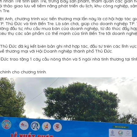
nh nhân Trẻ tỉnh Bến Tre, trưng bày sản phẩm, tham quan các gian 
i thảo giao lưu về tiềm năng phát triển du lịch, khu công nghiệp, s
 Tre.
t Anh, chương trình xúc tiến thương mại lần này là cơ hội hợp tác g
TP. Thủ Đức và tỉnh Bến Tre. Là sân chơi, giúp cho doanh nghiệp TP.
trường đầu tư, nhu cầu mua bán của doanh nghiệp, từ đó thúc đẩy hợp
tiêu thụ các sản phẩm có thế mạnh của tỉnh Bến Tre tới doanh nghiệ
hủ Đức đã ký kết biên bản ghi nhớ hợp tác, đầu tư trên các lĩnh vực
 về thương mại với Hội Doanh nghiệp thành phố Thủ Đức.
ức trao tặng 1 cây cầu nông thôn và 5 ngôi nhà tình thương tại tỉn
chính cho chương trình.