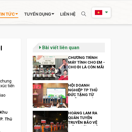
TIN TỨC
TUYỂN DỤNG
LIÊN HỆ
I
Bài viết liên quan
CHƯƠNG TRÌNH
MÁY TÍNH CHO EM -
CHO ĐI LÀ CÒN MÃI
g chung
HỘI DOANH
xúc tiến
NGHIỆP TP THỦ
ĐỨC TẶNG TỪ
iao
THIỆN 300 MÁY
TÍNH BẢNG VÀ 200
TRIỆU ĐỒNG NHÂN
 Khu
HOÀNG LAM RA
NGÀY 13/10
QUÂN TUYÊN
P. Thủ
TRUYỀN BẢO VỆ
MÔI TRƯỜNG ĐÊM
GIAO THỪA XUÂN