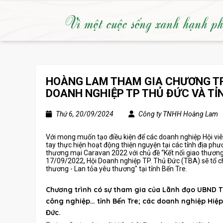
Vì một cuộc sống xanh hạnh p
HOÀNG LAM THAM GIA CHƯƠNG TRÌ
DOANH NGHIỆP TP THỦ ĐỨC VÀ TỈ
Thứ 6, 20/09/2024
Công ty TNHH Hoàng Lam
Với mong muốn tạo điều kiện để các doanh nghiệp Hội viên
tay thực hiện hoạt động thiện nguyện tại các tỉnh địa ph
thương mại Caravan 2022 với chủ đề “Kết nối giao thương 
17/09/2022, Hội Doanh nghiệp TP. Thủ Đức (TBA) sẽ tổ ch
thương - Lan tỏa yêu thương" tại tỉnh Bến Tre.
Chương trình có sự tham gia của Lãnh đạo UBND TP
công nghiệp… tỉnh Bến Tre; các doanh nghiệp Hiệp
Đức.