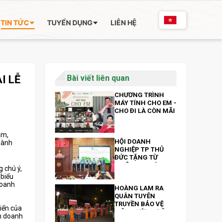
TIN TỨC
TUYỂN DỤNG
LIÊN HỆ
I LỄ
Bài viết liên quan
CHƯƠNG TRÌNH
MÁY TÍNH CHO EM -
CHO ĐI LÀ CÒN MÃI
am,
HỘI DOANH
thành
NGHIỆP TP THỦ
ĐỨC TẶNG TỪ
THIỆN 300 MÁY
 chú ý,
TÍNH BẢNG VÀ 200
 biểu
TRIỆU ĐỒNG NHÂN
doanh
HOÀNG LAM RA
NGÀY 13/10
QUÂN TUYÊN
TRUYỀN BẢO VỆ
iển của
MÔI TRƯỜNG ĐÊM
nh doanh
GIAO THỪA XUÂN