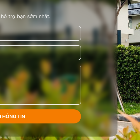
 hỗ trợ bạn sớm nhất.