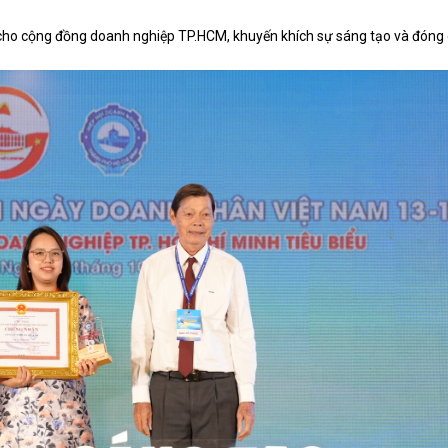
g cho cộng đồng doanh nghiệp TP.HCM, khuyến khích sự sáng tạo và đóng