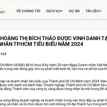
húc
VỀ CHÚNG TÔI
DỊCH VỤ
DỰ ÁN
TÀI LIỆU
HOÀNG THỊ BÍCH THẢO ĐƯỢC VINH DANH TẠ
NHÂN TP.HCM TIÊU BIỂU NĂM 2024
1668
 Chí Minh (HUBA) đã tổ chức lễ kỷ niệm 20 năm Ngày Doanh nhân Việt N
u trong việc đóng góp cho sự phát triển kinh tế, văn hóa và xã hội của 
iệp và doanh nhân tiêu biểu của Thành phố Hồ Chí Minh năm 2024. Đáng
ược vinh danh với danh hiệu “Doanh nghiệp Thành phố Hồ Chí Minh tiêu
Hội đồng Thành viên của công ty, cũng được công nhận là một trong 84 
của cộng đồng doanh nghiệp và doanh nhân trong việc thúc đẩy sự phát tr
 Những cá nhân và tổ chức được tôn vinh không chỉ đạt thành tựu trong ki