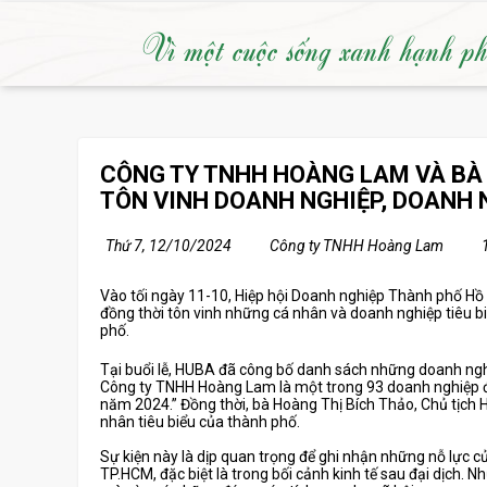
Vì một cuộc sống xanh hạnh p
CÔNG TY TNHH HOÀNG LAM VÀ BÀ 
TÔN VINH DOANH NGHIỆP, DOANH 
Thứ 7, 12/10/2024
Công ty TNHH Hoàng Lam
Vào tối ngày 11-10, Hiệp hội Doanh nghiệp Thành phố Hồ
đồng thời tôn vinh những cá nhân và doanh nghiệp tiêu biể
phố.
Tại buổi lễ, HUBA đã công bố danh sách những doanh ngh
Công ty TNHH Hoàng Lam là một trong 93 doanh nghiệp đ
năm 2024.” Đồng thời, bà Hoàng Thị Bích Thảo, Chủ tịch 
nhân tiêu biểu của thành phố.
Sự kiện này là dịp quan trọng để ghi nhận những nỗ lực 
TP.HCM, đặc biệt là trong bối cảnh kinh tế sau đại dịch.