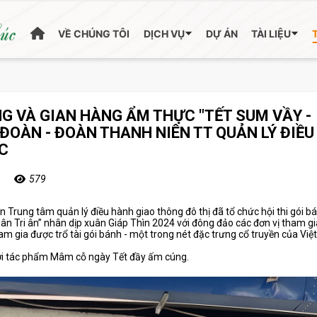
húc
VỀ CHÚNG TÔI
DỊCH VỤ
DỰ ÁN
TÀI LIỆU
NG VÀ GIAN HÀNG ẨM THỰC "TẾT SUM VẦY -
ĐOÀN - ĐOÀN THANH NIÊN TT QUẢN LÝ ĐIỀU
C
579
Trung tâm quản lý điều hành giao thông đô thị đã tổ chức hội thi gói b
n Tri ân” nhân dịp xuân Giáp Thìn 2024 với đông đảo các đơn vị tham gia
ham gia được trổ tài gói bánh - một trong nét đặc trưng cổ truyền của Việ
với tác phẩm Mâm cỗ ngày Tết đầy ấm cúng.