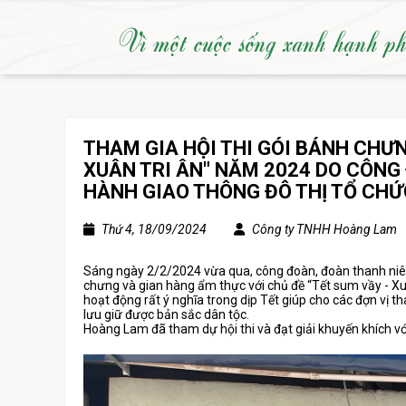
Vì một cuộc sống xanh hạnh p
THAM GIA HỘI THI GÓI BÁNH CHƯ
XUÂN TRI ÂN" NĂM 2024 DO CÔNG 
HÀNH GIAO THÔNG ĐÔ THỊ TỔ CHỨ
Thứ 4, 18/09/2024
Công ty TNHH Hoàng Lam
Sáng ngày 2/2/2024 vừa qua, công đoàn, đoàn thanh niên 
chưng và gian hàng ẩm thực với chủ đề “Tết sum vầy - Xuâ
hoạt động rất ý nghĩa trong dịp Tết giúp cho các đợn vị t
lưu giữ được bản sắc dân tộc.
Hoàng Lam đã tham dự hội thi và đạt giải khuyến khích 