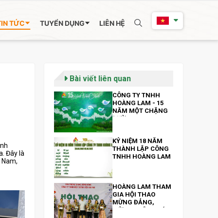
TIN TỨC
TUYỂN DỤNG
LIÊN HỆ
Bài viết liên quan
CÔNG TY TNHH
HOÀNG LAM - 15
NĂM MỘT CHẶNG
ĐƯỜNG
KỶ NIỆM 18 NĂM
ánh
THÀNH LẬP CÔNG
. Đây là
TNHH HOÀNG LAM
t Nam,
HOÀNG LAM THAM
GIA HỘI THAO
MỪNG ĐẢNG,
MỪNG XUÂN QUÝ
MÃO DO HỘI THAO