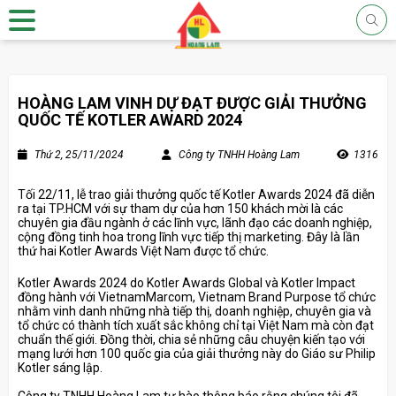
HOÀNG LAM VINH DỰ ĐẠT ĐƯỢC GIẢI THƯỞNG
QUỐC TẾ KOTLER AWARD 2024
Thứ 2, 25/11/2024
Công ty TNHH Hoàng Lam
1316
Tối 22/11, lễ trao giải thưởng quốc tế Kotler Awards 2024 đã diễn
ra tại TP.HCM với sự tham dự của hơn 150 khách mời là các
chuyên gia đầu ngành ở các lĩnh vực, lãnh đạo các doanh nghiệp,
cộng đồng tinh hoa trong lĩnh vực tiếp thị marketing. Đây là lần
thứ hai Kotler Awards Việt Nam được tổ chức.
Kotler Awards 2024 do Kotler Awards Global và Kotler Impact
đồng hành với VietnamMarcom, Vietnam Brand Purpose tổ chức
nhằm vinh danh những nhà tiếp thị, doanh nghiệp, chuyên gia và
tổ chức có thành tích xuất sắc không chỉ tại Việt Nam mà còn đạt
chuẩn thế giới. Đồng thời, chia sẻ những câu chuyện kiến tạo với
mạng lưới hơn 100 quốc gia của giải thưởng này do Giáo sư Philip
Kotler sáng lập.