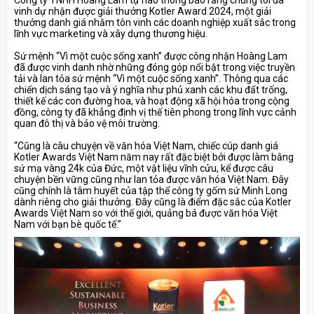
Công ty TNHH Hoàng Lam tự hào thông báo rằng chúng tôi đã
vinh dự nhận được giải thưởng Kotler Award 2024, một giải
thưởng danh giá nhằm tôn vinh các doanh nghiệp xuất sắc trong
lĩnh vực marketing và xây dựng thương hiệu.
Sứ mệnh “Vì một cuộc sống xanh” được công nhận Hoàng Lam
đã được vinh danh nhờ những đóng góp nổi bật trong việc truyền
tải và lan tỏa sứ mệnh “Vì một cuộc sống xanh”. Thông qua các
chiến dịch sáng tạo và ý nghĩa như phủ xanh các khu đất trống,
thiết kế các con đường hoa, và hoạt động xã hội hóa trong cộng
đồng, công ty đã khẳng định vị thế tiên phong trong lĩnh vực cảnh
quan đô thị và bảo vệ môi trường.
“Cũng là câu chuyện về văn hóa Việt Nam, chiếc cúp danh giá
Kotler Awards Việt Nam năm nay rất đặc biệt bởi được làm bằng
sứ mạ vàng 24k của Đức, một vật liệu vĩnh cửu, kể được câu
chuyện bền vững cũng như lan tỏa được văn hóa Việt Nam. Đây
cũng chính là tâm huyết của tập thể công ty gốm sứ Minh Long
dành riêng cho giải thưởng. Đây cũng là điểm đặc sắc của Kotler
Awards Việt Nam so với thế giới, quảng bá được văn hóa Việt
Nam với bạn bè quốc tế.”