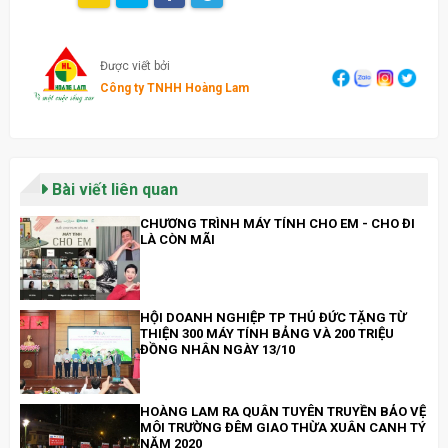
Được viết bởi
Công ty TNHH Hoàng Lam
Bài viết liên quan
CHƯƠNG TRÌNH MÁY TÍNH CHO EM - CHO ĐI
LÀ CÒN MÃI
HỘI DOANH NGHIỆP TP THỦ ĐỨC TẶNG TỪ
THIỆN 300 MÁY TÍNH BẢNG VÀ 200 TRIỆU
ĐỒNG NHÂN NGÀY 13/10
HOÀNG LAM RA QUÂN TUYÊN TRUYỀN BẢO VỆ
MÔI TRƯỜNG ĐÊM GIAO THỪA XUÂN CANH TÝ
NĂM 2020