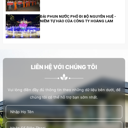
ĐÀI PHUN NƯỚC PHỐ ĐI BỘ NGUYỄN HUỆ -
NIỀM TỰ HÀO CỦA CÔNG TY HOÀNG LAM
HOÀNG LAM ĐI BỘ ĐỒNG HÀNH CÙNG
CHƯƠNG TRÌNH “CHUNG TAY XÂY DỰNG
THÀNH PHỐ THỦ ĐỨC VĂN MINH, HIỆN ĐẠI,
NGHĨA TÌNH
LIÊN HỆ VỚI CHÚNG TÔI
HOÀNG LAM THAM GIA, HỔ TRỢ LỄ TRỒNG
CÂY 19/5/2022
Vui lòng điền đầy đủ thông tin theo những dữ liệu bên dưới, để
chúng tôi có thể hỗ trợ bạn sớm nhất.
HOÀNG LAM HỖ TRỢ CÔNG TÁC XÃ HỘI
TRỒNG CÂY XANH TẠI BỜ KÊNH HÀNG BÀNG
TRÊN ĐƯỜNG VẠN TƯỢNG