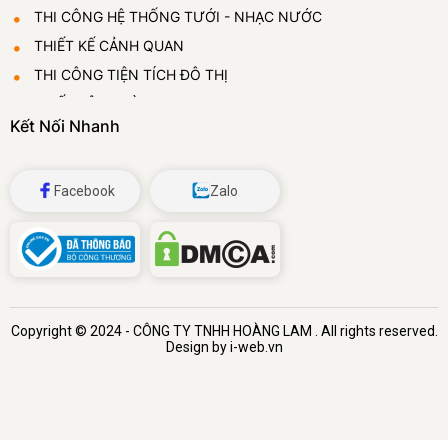
THI CÔNG HỆ THỐNG TƯỚI - NHẠC NƯỚC
THIẾT KẾ CẢNH QUAN
THI CÔNG TIỆN TÍCH ĐÔ THỊ
THIẾT LẬP VƯỜN ƯƠM
Kết Nối Nhanh
CUNG CẤP VÀ CHO THUÊ CÂY CẢNH
ĐÁ BỌT THỦY TINH
Facebook
Zalo
Copyright © 2024 -
CÔNG TY TNHH HOÀNG LAM
. All rights reserved.
Design by i-web.vn