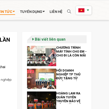
TIN TỨC
TUYỂN DỤNG
LIÊN HỆ
 LẦN
Bài viết liên quan
CHƯƠNG TRÌNH
MÁY TÍNH CHO EM -
CHO ĐI LÀ CÒN MÃI
khai
HỘI DOANH
NGHIỆP TP THỦ
ĐỨC TẶNG TỪ
 nghiệp
THIỆN 300 MÁY
TÍNH BẢNG VÀ 200
TRIỆU ĐỒNG NHÂN
HOÀNG LAM RA
NGÀY 13/10
QUÂN TUYÊN
TRUYỀN BẢO VỆ
MÔI TRƯỜNG ĐÊM
GIAO THỪA XUÂN