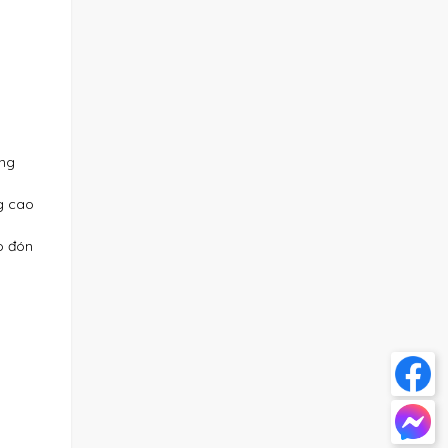
ong
ng cao
o đón