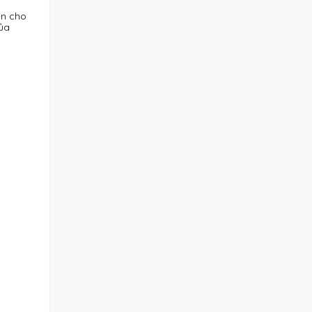
ện cho
của