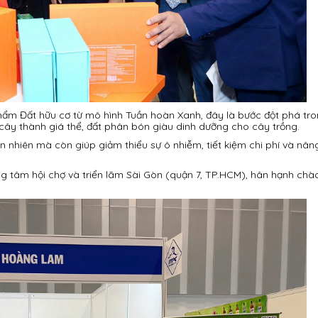
hẩm Đất hữu cơ từ mô hình Tuần hoàn Xanh, đây là bước đột phá tr
cây thành giá thể, đất phân bón giàu dinh dưỡng cho cây trồng.
n nhiên mà còn giúp giảm thiểu sự ô nhiễm, tiết kiệm chi phí và nâ
ng tâm hội chợ và triển lãm Sài Gòn (quận 7, TP.HCM), hân hạnh chà