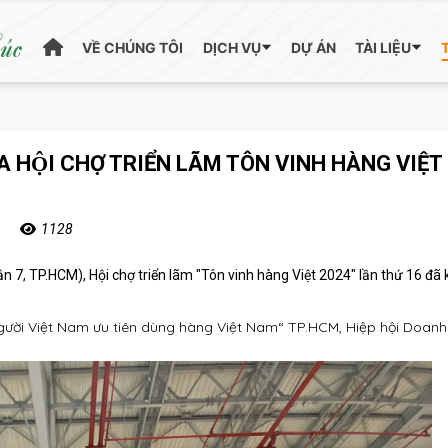
húc
VỀ CHÚNG TÔI
DỊCH VỤ
DỰ ÁN
TÀI LIỆU
HỘI CHỢ TRIỂN LÃM TÔN VINH HÀNG VIỆT
1128
ận 7, TP.HCM), Hội chợ triển lãm "Tôn vinh hàng Việt 2024" lần thứ 16 đã 
Người Việt Nam ưu tiên dùng hàng Việt Nam“ TP.HCM, Hiệp hội Doanh