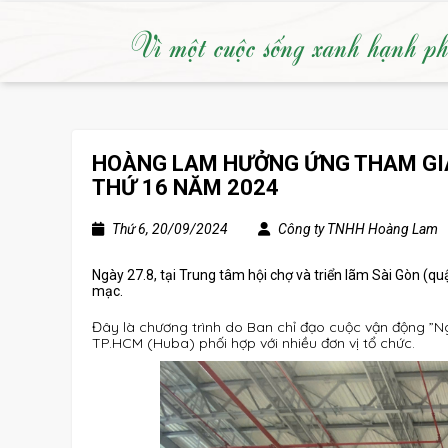
Vì một cuộc sống xanh hạnh p
HOÀNG LAM HƯỞNG ỨNG THAM GIA 
THỨ 16 NĂM 2024
Thứ 6, 20/09/2024
Công ty TNHH Hoàng Lam
Ngày 27.8, tại Trung tâm hội chợ và triển lãm Sài Gòn (qu
mạc.
Đây là chương trình do Ban chỉ đạo cuộc vận động ”
TP.HCM (Huba) phối hợp với nhiều đơn vị tổ chức.