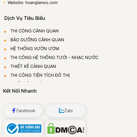
•
Website: hoanglamco.com
Dịch Vụ Tiêu Biểu
THI CÔNG CẢNH QUAN
BẢO DƯỠNG CẢNH QUAN
HỆ THỐNG VƯỜN ƯƠM
THI CÔNG HỆ THỐNG TƯỚI - NHẠC NƯỚC
THIẾT KẾ CẢNH QUAN
THI CÔNG TIỆN TÍCH ĐÔ THỊ
THIẾT LẬP VƯỜN ƯƠM
Kết Nối Nhanh
CUNG CẤP VÀ CHO THUÊ CÂY CẢNH
ĐÁ BỌT THỦY TINH
Facebook
Zalo