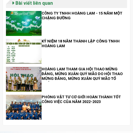
Bài viết liên quan
CÔNG TY TNHH HOÀNG LAM - 15 NĂM MỘT
CHẶNG ĐƯỜNG
KỶ NIỆM 18 NĂM THÀNH LẬP CÔNG TNHH
HOÀNG LAM
HOÀNG LAM THAM GIA HỘI THAO MỪNG
ĐẢNG, MỪNG XUÂN QUÝ MÃO DO HỘI THAO
MỪNG ĐẢNG, MỪNG XUÂN QUÝ MÃO TỔ
CHỨC
PHÒNG VẬT TƯ CƠ GIỚI HOÀN THÀNH TỐT
CÔNG VIỆC CỦA NĂM 2022-2023
HỖ TRỢ CHỊ TIÊU THỊ PHƯỢNG - CÔNG NHÂN
CÔNG TRÌNH AN PHÚ Q.9 BỊ TAI NẠN