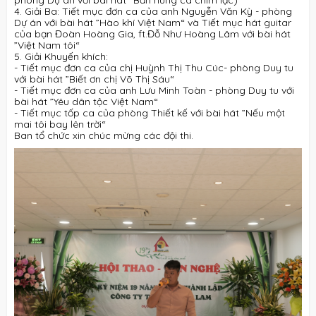
phòng Dự án với bài hát “Bản hùng ca chim lạc)
4. Giải Ba: Tiết mục đơn ca của anh Nguyễn Văn Kỳ - phòng
Dự án với bài hát ”Hào khí Việt Nam“ và Tiết mục hát guitar
của bạn Đoàn Hoàng Gia, ft.Đỗ Như Hoàng Lâm với bài hát
”Việt Nam tôi“
5. Giải Khuyến khích:
- Tiết mục đơn ca của chị Huỳnh Thị Thu Cúc- phòng Duy tu
với bài hát ”Biết ơn chị Võ Thị Sáu“
- Tiết mục đơn ca của anh Lưu Minh Toàn - phòng Duy tu với
bài hát ”Yêu dân tộc Việt Nam“
- Tiết mục tốp ca của phòng Thiết kế với bài hát ”Nếu một
mai tôi bay lên trời“
Ban tổ chức xin chúc mừng các đội thi.