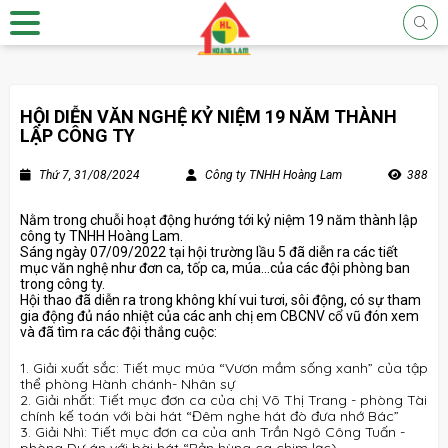
HỘI DIỄN VĂN NGHỆ KỶ NIỆM 19 NĂM THÀNH
LẬP CÔNG TY
Thứ 7, 31/08/2024
Công ty TNHH Hoàng Lam
388
Nằm trong chuỗi hoạt động hướng tới kỷ niệm 19 năm thành lập
công ty TNHH Hoàng Lam.
Sáng ngày 07/09/2022 tại hội trường lầu 5 đã diễn ra các tiết
mục văn nghệ như đơn ca, tốp ca, múa...của các đội phòng ban
trong công ty.
Hội thao đã diễn ra trong không khí vui tươi, sôi động, có sự tham
gia động đủ náo nhiệt của các anh chị em CBCNV cổ vũ đón xem
và đã tìm ra các đội thắng cuộc:
1. Giải xuất sắc: Tiết mục múa “Vươn mầm sống xanh” của tập
thể phòng Hành chánh- Nhân sự
2. Giải nhất: Tiết mục đơn ca của chị Võ Thị Trang - phòng Tài
chính kế toán với bài hát “Đêm nghe hát đò đưa nhớ Bác”
3. Giải Nhì: Tiết mục đơn ca của anh Trần Ngô Công Tuấn -