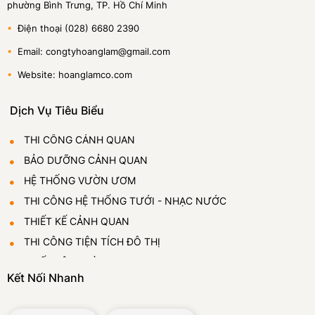
phường Bình Trưng, TP. Hồ Chí Minh
•
Điện thoại (028) 6680 2390
•
Email: congtyhoanglam@gmail.com
•
Website: hoanglamco.com
Dịch Vụ Tiêu Biểu
THI CÔNG CẢNH QUAN
BẢO DƯỠNG CẢNH QUAN
HỆ THỐNG VƯỜN ƯƠM
THI CÔNG HỆ THỐNG TƯỚI - NHẠC NƯỚC
THIẾT KẾ CẢNH QUAN
THI CÔNG TIỆN TÍCH ĐÔ THỊ
THIẾT LẬP VƯỜN ƯƠM
Kết Nối Nhanh
CUNG CẤP VÀ CHO THUÊ CÂY CẢNH
ĐÁ BỌT THỦY TINH