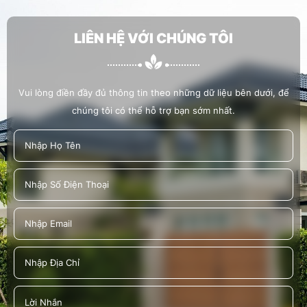
LIÊN HỆ VỚI CHÚNG TÔI
HOÀNG LAM THAM GIA “CHƯƠNG TRÌNH TƯ
VẤN, GIỚI THIỆU VIỆC LÀM CHO NGƯỜI LAO
ĐỘNG TRÊN ĐỊA BÀN TP. THỦ ĐỨC”
Vui lòng điền đầy đủ thông tin theo những dữ liệu bên dưới, để
chúng tôi có thể hỗ trợ bạn sớm nhất.
NGÀY HỘI CÔNG NHÂN VIÊN CHỨC - LAO
ĐỘNG HIẾN MÁU TÌNH NGUYỆN ĐỢT 4 - NĂM
2022