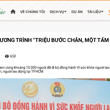
húc
VỀ CHÚNG TÔI
DỊCH VỤ
DỰ ÁN
TÀI LIỆU
ƠNG TRÌNH “TRIỆU BƯỚC CHÂN, MỘT TẤM
650
am cùng khoảng 10.000 người đã đi bộ đồng hành Vì sức khỏe người lao
n, người lao động tại TP.HCM