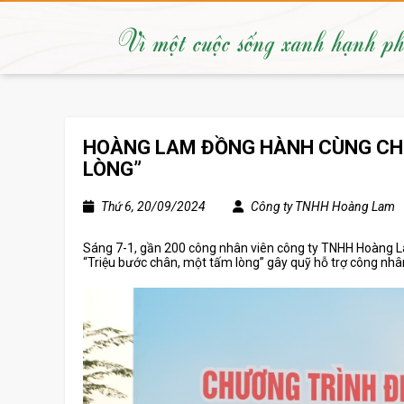
Vì một cuộc sống xanh hạnh p
HOÀNG LAM ĐỒNG HÀNH CÙNG CHƯ
LÒNG”
Thứ 6, 20/09/2024
Công ty TNHH Hoàng Lam
Sáng 7-1, gần 200 công nhân viên công ty TNHH Hoàng L
“Triệu bước chân, một tấm lòng” gây quỹ hỗ trợ công nhâ