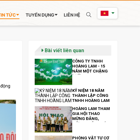
TIN TỨC
TUYỂN DỤNG
LIÊN HỆ
Bài viết liên quan
CÔNG TY TNHH
HOÀNG LAM - 15
NĂM MỘT CHẶNG
ĐƯỜNG
 động
KỶ NIỆM 18 NĂM
THÀNH LẬP CÔNG
TNHH HOÀNG LAM
HOÀNG LAM THAM
GIA HỘI THAO
MỪNG ĐẢNG,
MỪNG XUÂN QUÝ
MÃO DO HỘI THAO
MỪNG ĐẢNG,
PHÒNG VẬT TƯ CƠ
MỪNG XUÂN QUÝ