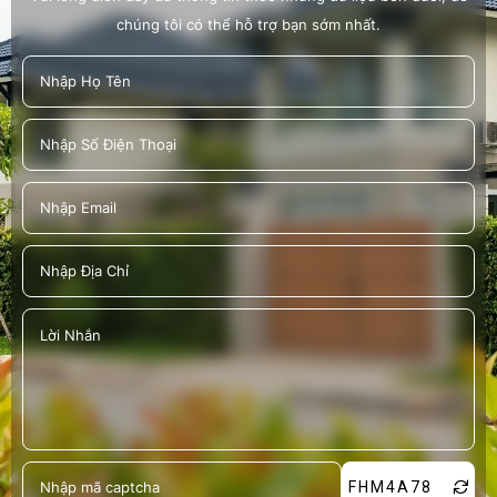
chúng tôi có thể hỗ trợ bạn sớm nhất.
NGÀY HỘI CÔNG NHÂN VIÊN CHỨC - LAO
ĐỘNG HIẾN MÁU TÌNH NGUYỆN ĐỢT 4 - NĂM
2022
FHM4A78