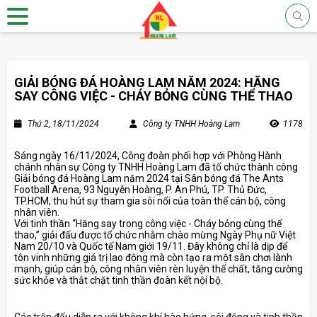
GIẢI BÓNG ĐÁ HOÀNG LAM NĂM 2024: HĂNG
SAY CÔNG VIỆC - CHÁY BỎNG CÙNG THỂ THAO
Thứ 2, 18/11/2024
Công ty TNHH Hoàng Lam
1178
Sáng ngày 16/11/2024, Công đoàn phối hợp với Phòng Hành
chánh nhân sự Công ty TNHH Hoàng Lam đã tổ chức thành công
Giải bóng đá Hoàng Lam năm 2024 tại Sân bóng đá The Ants
Football Arena, 93 Nguyễn Hoàng, P. An Phú, TP. Thủ Đức,
TP.HCM, thu hút sự tham gia sôi nổi của toàn thể cán bộ, công
nhân viên.
Với tinh thần “Hăng say trong công việc - Cháy bỏng cùng thể
thao,” giải đấu được tổ chức nhằm chào mừng Ngày Phụ nữ Việt
Nam 20/10 và Quốc tế Nam giới 19/11. Đây không chỉ là dịp để
tôn vinh những giá trị lao động mà còn tạo ra một sân chơi lành
mạnh, giúp cán bộ, công nhân viên rèn luyện thể chất, tăng cường
sức khỏe và thắt chặt tinh thần đoàn kết nội bộ.