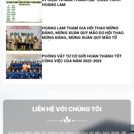
HOÀNG LAM
HOÀNG LAM THAM GIA HỘI THAO MỪNG
ĐẢNG, MỪNG XUÂN QUÝ MÃO DO HỘI THAO
MỪNG ĐẢNG, MỪNG XUÂN QUÝ MÃO TỔ
CHỨC
PHÒNG VẬT TƯ CƠ GIỚI HOÀN THÀNH TỐT
CÔNG VIỆC CỦA NĂM 2022-2023
HỖ TRỢ CHỊ TIÊU THỊ PHƯỢNG - CÔNG NHÂN
CÔNG TRÌNH AN PHÚ Q.9 BỊ TAI NẠN
LIÊN HỆ VỚI CHÚNG TÔI
HOÀNG LAM THAM GIA “CHƯƠNG TRÌNH TƯ
VẤN, GIỚI THIỆU VIỆC LÀM CHO NGƯỜI LAO
ĐỘNG TRÊN ĐỊA BÀN TP. THỦ ĐỨC”
Vui lòng điền đầy đủ thông tin theo những dữ liệu bên dưới, để