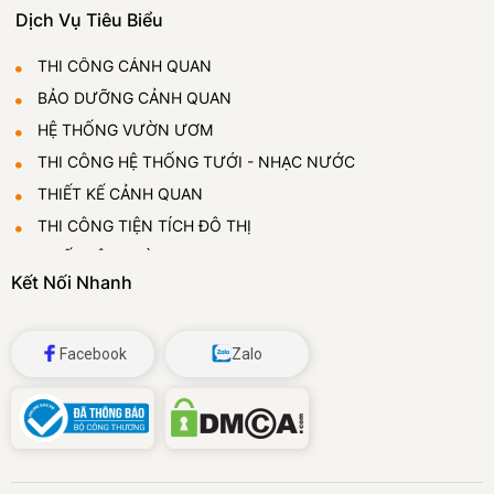
Dịch Vụ Tiêu Biểu
THI CÔNG CẢNH QUAN
BẢO DƯỠNG CẢNH QUAN
HỆ THỐNG VƯỜN ƯƠM
THI CÔNG HỆ THỐNG TƯỚI - NHẠC NƯỚC
THIẾT KẾ CẢNH QUAN
THI CÔNG TIỆN TÍCH ĐÔ THỊ
THIẾT LẬP VƯỜN ƯƠM
Kết Nối Nhanh
CUNG CẤP VÀ CHO THUÊ CÂY CẢNH
ĐÁ BỌT THỦY TINH
Facebook
Zalo