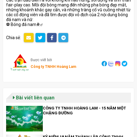
Các trận đấu diễn ra với không khí hào hứng, sôi động và tinh thần
fair-play cao. Mỗi đội bóng mang đến những pha bóng đẹp mắt,
những khoảnh khắc gay cấn, và những tràng cổ vũ cuồng nhiệt từ
các cổ động viên và đã tìm được đội vô địch của 2 nội dung bóng
đá nam và nữ:
⚽ Bóng đá nam⛹️‍♂️
Chia sẻ:
Được viết bởi
Công ty TNHH Hoàng Lam
Bài viết liên quan
CÔNG TY TNHH HOÀNG LAM - 15 NĂM MỘT
CHẶNG ĐƯỜNG
KỶ NIỆM 18 NĂM THÀNH LẬP CÔNG TNHH