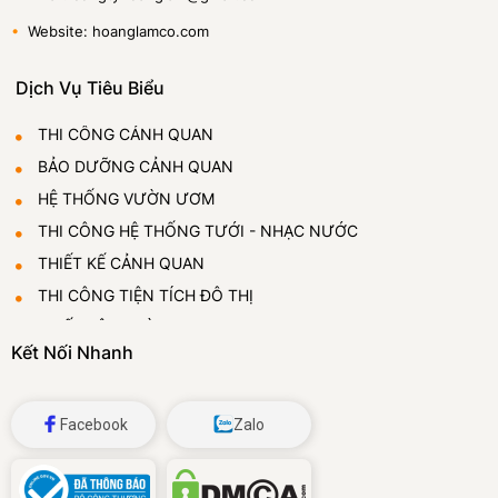
•
Website: hoanglamco.com
Dịch Vụ Tiêu Biểu
THI CÔNG CẢNH QUAN
BẢO DƯỠNG CẢNH QUAN
HỆ THỐNG VƯỜN ƯƠM
THI CÔNG HỆ THỐNG TƯỚI - NHẠC NƯỚC
THIẾT KẾ CẢNH QUAN
THI CÔNG TIỆN TÍCH ĐÔ THỊ
THIẾT LẬP VƯỜN ƯƠM
Kết Nối Nhanh
CUNG CẤP VÀ CHO THUÊ CÂY CẢNH
ĐÁ BỌT THỦY TINH
Facebook
Zalo