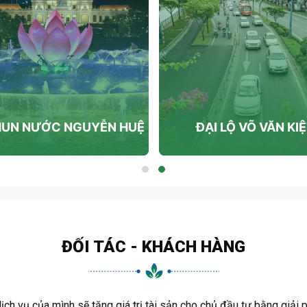
HUN NƯỚC NGUYỄN HUỆ
ĐẠI LỘ VÕ VĂN KI
ĐỐI TÁC - KHÁCH HÀNG
 vụ của mình sẽ tăng giá trị tài sản cho chủ đầu tư bằng giải 