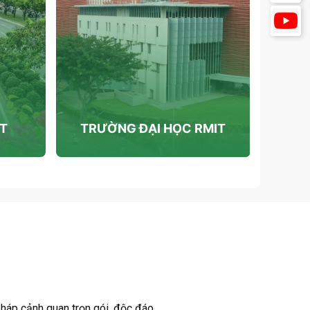
ỆT
TRƯỜNG ĐẠI HỌC RMIT
pháp cảnh quan trọn gói, độc đáo