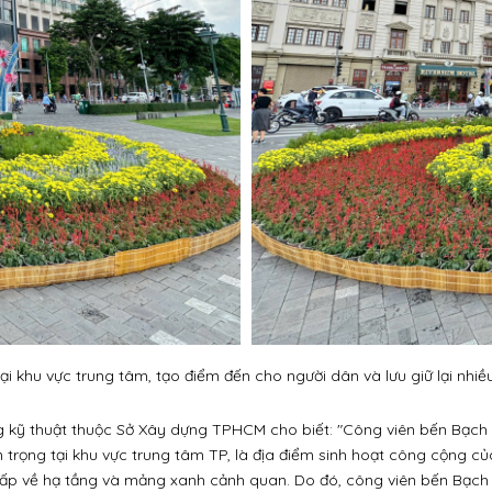
i khu vực trung tâm, tạo điểm đến cho người dân và lưu giữ lại nhiều
 kỹ thuật thuộc Sở Xây dựng TPHCM cho biết: "Công viên bến Bạch 
 trọng tại khu vực trung tâm TP, là địa điểm sinh hoạt công cộng c
cấp về hạ tầng và mảng xanh cảnh quan. Do đó, công viên bến Bạch 