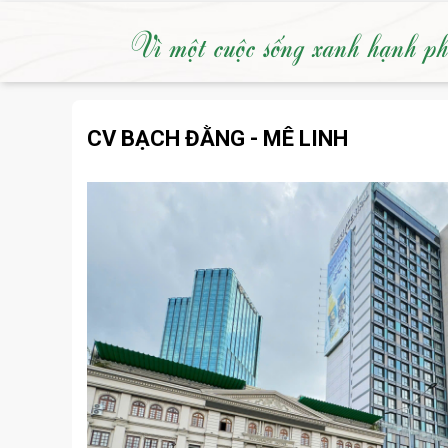
Vì một cuộc sống xanh hạnh p
CV BẠCH ĐẰNG - MÊ LINH