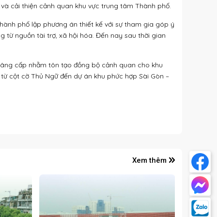
à cải thiện cảnh quan khu vực trung tâm Thành phố.
̀nh phố lập phương án thiết kế với sự tham gia góp ý
 từ nguồn tài trợ, xã hội hóa. Đến nay sau thời gian
, nâng cấp nhằm tôn tạo đồng bộ cảnh quan cho khu
 từ cột cờ Thủ Ngữ đến dự án khu phức hợp Sài Gòn –
Xem thêm