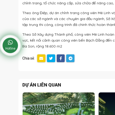
chỉnh trang, tổ chức nâng cấp, sửa chữa để nâng cao,
Theo ông Điệp, dự án chỉnh trang công viên Mê Linh v
của các sở ngành và các chuyên gia đầu ngành, Sở Xây d
tập trung thi công, công trình đã chính thức hoàn thàn
Theo Sở Xây dựng Thành phố, công viên Mê Linh hoàn
vực, kết nối cảnh quan công viên bến Bạch Đằng đến c
Ba Son, rộng 18.600 m2
Hotline
Chia sẻ:
DỰ ÁN LIÊN QUAN