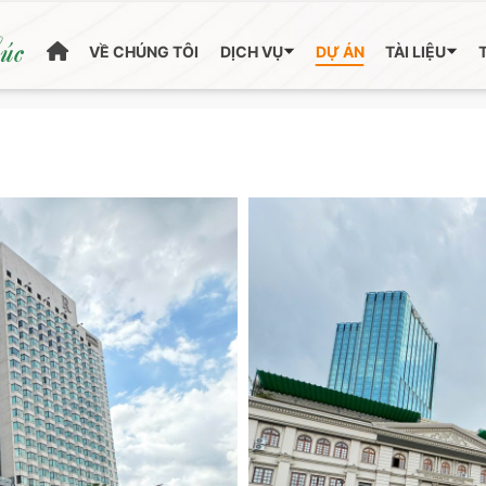
húc
VỀ CHÚNG TÔI
DỊCH VỤ
DỰ ÁN
TÀI LIỆU