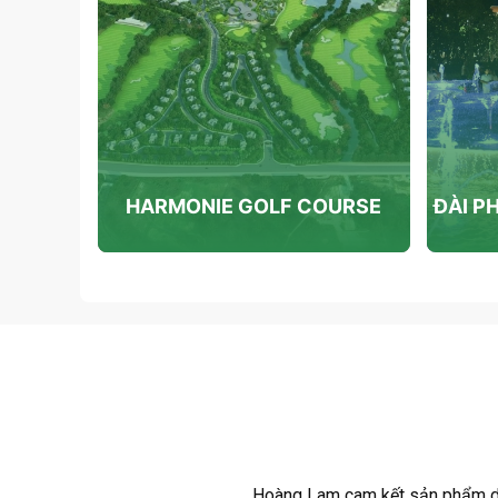
O ĐIỀN
HARMONIE GOLF COURSE
ĐÀI P
Hoàng Lam cam kết sản phẩm dịch