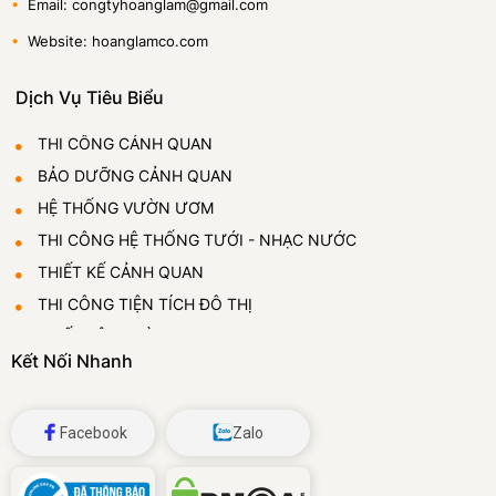
•
Email: congtyhoanglam@gmail.com
•
Website: hoanglamco.com
Dịch Vụ Tiêu Biểu
THI CÔNG CẢNH QUAN
BẢO DƯỠNG CẢNH QUAN
HỆ THỐNG VƯỜN ƯƠM
THI CÔNG HỆ THỐNG TƯỚI - NHẠC NƯỚC
THIẾT KẾ CẢNH QUAN
THI CÔNG TIỆN TÍCH ĐÔ THỊ
THIẾT LẬP VƯỜN ƯƠM
Kết Nối Nhanh
CUNG CẤP VÀ CHO THUÊ CÂY CẢNH
ĐÁ BỌT THỦY TINH
Facebook
Zalo