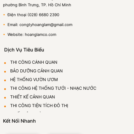
phường Bình Trưng, TP. Hồ Chí Minh
•
Điện thoại (028) 6680 2390
•
Email: congtyhoanglam@gmail.com
•
Website: hoanglamco.com
Dịch Vụ Tiêu Biểu
THI CÔNG CẢNH QUAN
BẢO DƯỠNG CẢNH QUAN
HỆ THỐNG VƯỜN ƯƠM
THI CÔNG HỆ THỐNG TƯỚI - NHẠC NƯỚC
THIẾT KẾ CẢNH QUAN
THI CÔNG TIỆN TÍCH ĐÔ THỊ
THIẾT LẬP VƯỜN ƯƠM
Kết Nối Nhanh
CUNG CẤP VÀ CHO THUÊ CÂY CẢNH
ĐÁ BỌT THỦY TINH