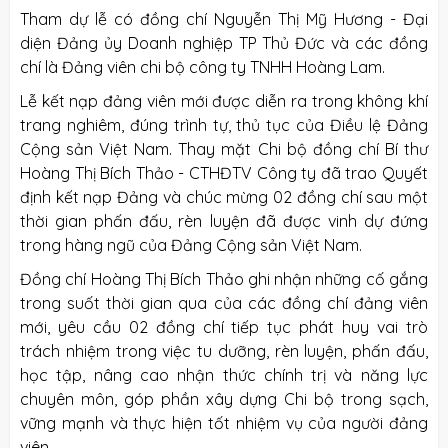
Tham dự lễ có đồng chí Nguyễn Thị Mỹ Hương - Đại
diện Đảng ủy Doanh nghiệp TP Thủ Đức và các đồng
chí là Đảng viên chi bộ công ty TNHH Hoàng Lam.
Lễ kết nạp đảng viên mới được diễn ra trong không khí
trang nghiêm, đúng trình tự, thủ tục của Điều lệ Đảng
Cộng sản Việt Nam. Thay mặt Chi bộ đồng chí Bí thư
Hoàng Thị Bích Thảo - CTHĐTV Công ty đã trao Quyết
định kết nạp Đảng và chúc mừng 02 đồng chí sau một
thời gian phấn đấu, rèn luyện đã được vinh dự đứng
trong hàng ngũ của Đảng Cộng sản Việt Nam.
Đồng chí Hoàng Thị Bích Thảo ghi nhận những cố gắng
trong suốt thời gian qua của các đồng chí đảng viên
mới, yêu cầu 02 đồng chí tiếp tục phát huy vai trò
trách nhiệm trong việc tu dưỡng, rèn luyện, phấn đấu,
học tập, nâng cao nhận thức chính trị và năng lực
chuyên môn, góp phần xây dựng Chi bộ trong sạch,
vững mạnh và thực hiện tốt nhiệm vụ của người đảng
viên.