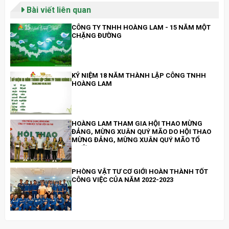
Bài viết liên quan
CÔNG TY TNHH HOÀNG LAM - 15 NĂM MỘT
CHẶNG ĐƯỜNG
KỶ NIỆM 18 NĂM THÀNH LẬP CÔNG TNHH
HOÀNG LAM
HOÀNG LAM THAM GIA HỘI THAO MỪNG
ĐẢNG, MỪNG XUÂN QUÝ MÃO DO HỘI THAO
MỪNG ĐẢNG, MỪNG XUÂN QUÝ MÃO TỔ
CHỨC
PHÒNG VẬT TƯ CƠ GIỚI HOÀN THÀNH TỐT
CÔNG VIỆC CỦA NĂM 2022-2023
HỖ TRỢ CHỊ TIÊU THỊ PHƯỢNG - CÔNG NHÂN
CÔNG TRÌNH AN PHÚ Q.9 BỊ TAI NẠN