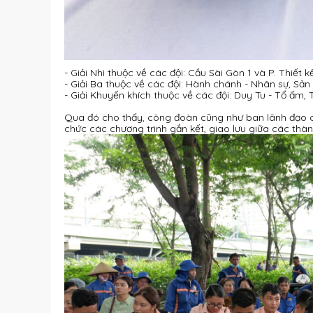
- Giải Nhì thuộc về các đội: Cầu Sài Gòn 1 và P. Thiết k
- Giải Ba thuộc về các đội: Hành chánh - Nhân sự, Sản
- Giải Khuyến khích thuộc về các đội: Duy Tu - Tổ ấm, 
Qua đó cho thấy, công đoàn cũng như ban lãnh đạo cô
chức các chương trình gắn kết, giao lưu giữa các thàn