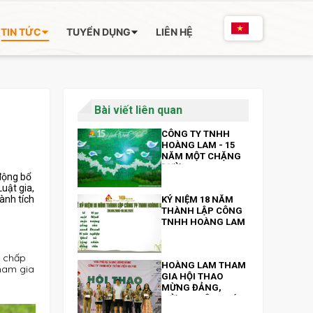
TIN TỨC
TUYỂN DỤNG
LIÊN HỆ
Bài viết liên quan
CÔNG TY TNHH
HOÀNG LAM - 15
NĂM MỘT CHẶNG
ĐƯỜNG
 động bổ
uật gia,
ành tích
KỶ NIỆM 18 NĂM
THÀNH LẬP CÔNG
TNHH HOÀNG LAM
n chấp
HOÀNG LAM THAM
tham gia
GIA HỘI THAO
MỪNG ĐẢNG,
MỪNG XUÂN QUÝ
MÃO DO HỘI THAO