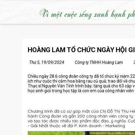
Vì một cuộc sống xanh hạnh p
HOÀNG LAM TỔ CHỨC NGÀY HỘI GI
Thứ 5, 19/09/2024
Công ty TNHH Hoàng Lam
Chiều ngày 28.6 công đoàn công ty đã tổ chức kỷ niệm 22
ích như cuộc thi cắm hoa bằng rau củ quả; trao đổi về chu
Thạc sĩ Nguyễn Văn Tính trình bày; tặng quà cho 63 cặp v
học sinh giỏi trong học tập là con em của công nhân viên 
Chương trình đã có sự góp mặt của Chị Đỗ Thị Thu Hi
hành Công đoàn và gần 200 công nhân viên công ty t
và tạo tác được nhiều tác phẩm độc đáo, ý nghĩa. Cuộc
- Giải Nhất thuộc về đội P. Kinh doanh - Marketing