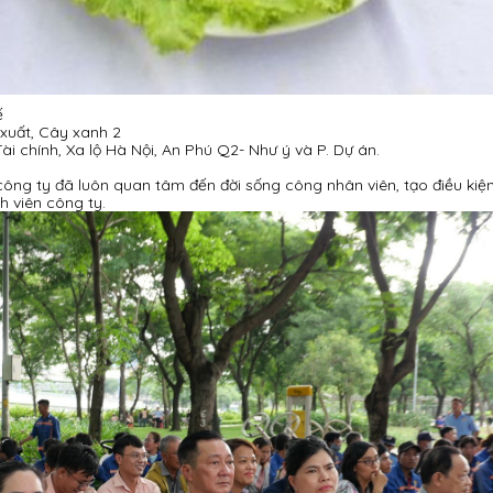
ế
 xuất, Cây xanh 2
Tài chính, Xa lộ Hà Nội, An Phú Q2- Như ý và P. Dự án.
ng ty đã luôn quan tâm đến đời sống công nhân viên, tạo điều kiện
h viên công ty.