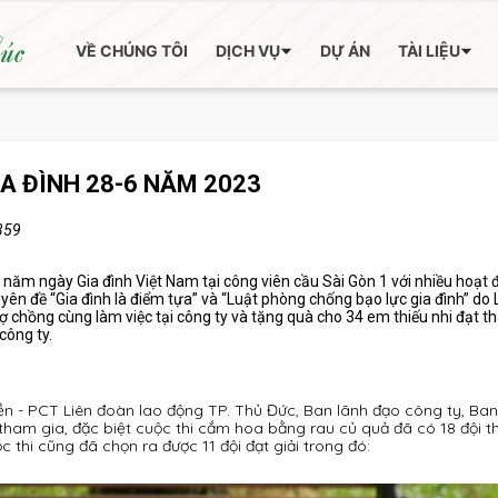
húc
VỀ CHÚNG TÔI
DỊCH VỤ
DỰ ÁN
TÀI LIỆU
A ĐÌNH 28-6 NĂM 2023
359
 năm ngày Gia đình Việt Nam tại công viên cầu Sài Gòn 1 với nhiều hoạt
yên đề “Gia đình là điểm tựa” và “Luật phòng chống bạo lực gia đình” do L
ợ chồng cùng làm việc tại công ty và tặng quà cho 34 em thiếu nhi đạt th
công ty.
ền - PCT Liên đoàn lao động TP. Thủ Đức, Ban lãnh đạo công ty, Ba
ham gia, đặc biệt cuộc thi cắm hoa bằng rau củ quả đã có 18 đội 
 thi cũng đã chọn ra được 11 đội đạt giải trong đó: