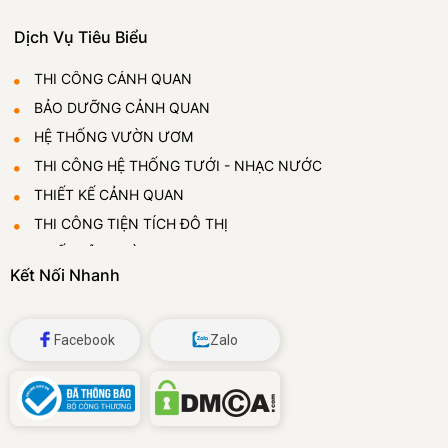
Dịch Vụ Tiêu Biểu
THI CÔNG CẢNH QUAN
BẢO DƯỠNG CẢNH QUAN
HỆ THỐNG VƯỜN ƯƠM
THI CÔNG HỆ THỐNG TƯỚI - NHẠC NƯỚC
THIẾT KẾ CẢNH QUAN
THI CÔNG TIỆN TÍCH ĐÔ THỊ
THIẾT LẬP VƯỜN ƯƠM
Kết Nối Nhanh
CUNG CẤP VÀ CHO THUÊ CÂY CẢNH
ĐÁ BỌT THỦY TINH
Facebook
Zalo