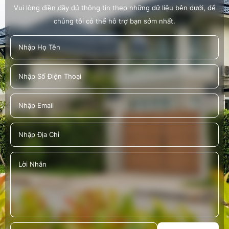
Vui lòng điền đầy đủ thông tin theo những dữ liệu bên dưới, để
chúng tôi có thể hỗ trợ bạn sớm nhất.
NGÀY HỘI CÔNG NHÂN VIÊN CHỨC - LAO
ĐỘNG HIẾN MÁU TÌNH NGUYỆN ĐỢT 4 - NĂM
2022