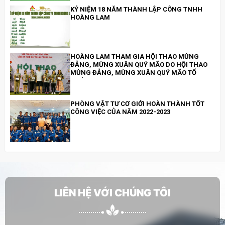
KỶ NIỆM 18 NĂM THÀNH LẬP CÔNG TNHH
HOÀNG LAM
HOÀNG LAM THAM GIA HỘI THAO MỪNG
ĐẢNG, MỪNG XUÂN QUÝ MÃO DO HỘI THAO
MỪNG ĐẢNG, MỪNG XUÂN QUÝ MÃO TỔ
CHỨC
PHÒNG VẬT TƯ CƠ GIỚI HOÀN THÀNH TỐT
CÔNG VIỆC CỦA NĂM 2022-2023
HỖ TRỢ CHỊ TIÊU THỊ PHƯỢNG - CÔNG NHÂN
CÔNG TRÌNH AN PHÚ Q.9 BỊ TAI NẠN
LIÊN HỆ VỚI CHÚNG TÔI
HOÀNG LAM THAM GIA “CHƯƠNG TRÌNH TƯ
VẤN, GIỚI THIỆU VIỆC LÀM CHO NGƯỜI LAO
ĐỘNG TRÊN ĐỊA BÀN TP. THỦ ĐỨC”